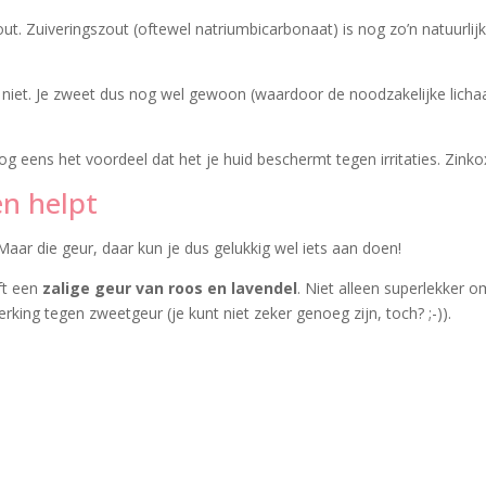
t. Zuiveringszout (oftewel natriumbicarbonaat) is nog zo’n natuurlijk
n niet. Je zweet dus nog wel gewoon (waardoor de noodzakelijke lic
eens het voordeel dat het je huid beschermt tegen irritaties. Zinkoxi
en helpt
 Maar die geur, daar kun je dus gelukkig wel iets aan doen!
ft een
zalige geur van roos en lavendel
. Niet alleen superlekker o
ing tegen zweetgeur (je kunt niet zeker genoeg zijn, toch? ;-)).