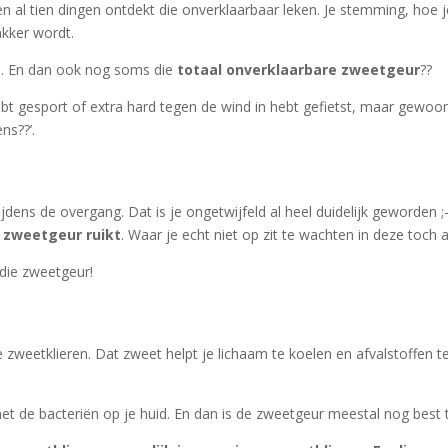
ien al tien dingen ontdekt die onverklaarbaar leken. Je stemming, hoe
akker wordt.
n. En dan ook nog soms die
totaal onverklaarbare zweetgeur
??
 hebt gesport of extra hard tegen de wind in hebt gefietst, maar gew
ns??’.
jdens de overgang. Dat is je ongetwijfeld al heel duidelijk geworden ;
 zweetgeur ruikt
. Waar je echt niet op zit te wachten in deze toch a
die zweetgeur!
weetklieren. Dat zweet helpt je lichaam te koelen en afvalstoffen te
et de bacteriën op je huid. En dan is de zweetgeur meestal nog best 