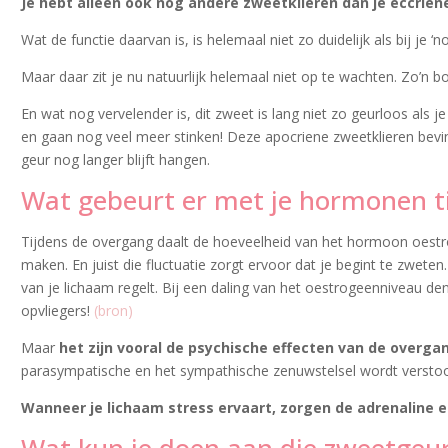
Je hebt alleen ook nog andere zweetklieren dan je eccrien
Wat de functie daarvan is, is helemaal niet zo duidelijk als bij j
Maar daar zit je nu natuurlijk helemaal niet op te wachten. Zo’n bo
En wat nog vervelender is, dit zweet is lang niet zo geurloos als
en gaan nog veel meer stinken! Deze apocriene zweetklieren bevin
geur nog langer blijft hangen.
Wat gebeurt er met je hormonen ti
Tijdens de overgang daalt de hoeveelheid van het hormoon oestrog
maken. En juist die fluctuatie zorgt ervoor dat je begint te zwe
van je lichaam regelt. Bij een daling van het oestrogeenniveau de
opvliegers!
(bron)
Maar
het zijn vooral de psychische effecten van de overga
parasympatische en het sympathische zenuwstelsel wordt verstoord.
Wanneer je lichaam stress ervaart, zorgen de adrenaline e
Wat kun je doen aan die zweetgeu