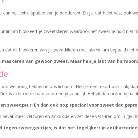
te aan het extra spuiten van je deodorant. En ja, dat helpt vast ook 
uminium blokkeert je zweetklieren waardoor het zweet je huid niet m
n dat dit blokkeren van je zweetklieren met aluminium bepaald niet iet
n maskeren van gewoon zweet. Maar heb je last van hormoonzw
ide
 dat we nodig hebben in ons lichaam. Heb je een tekort aan zink, da
ink is echt onmisbaar voor een gezond lijf. Het zit dan ook in bijna al
tegen zweetgeur! En dan ook nog speciaal voor zweet dat gepr
n bevat meer vetzuren en zinkoxide en zet deze vetzuren om in geur
 tegen zweetgeurtjes, is dat het tegelijkertijd antibacterieel