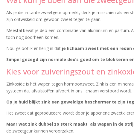
Als je die irritante zweetgeur opmerkt, denk je misschien als eers
zijn ontwikkeld om gewoon zweet tegen te gaan.
Meestal bevat je deo een combinatie van aluminium en parfum. Al
toch nog doorheen komen.
Nou geloof ik er heilig in dat
je lichaam zweet met een reden
e
Simpel gezegd zijn normale deo’s goed om te blokkeren e
Kies voor zuiveringszout en zinkox
Zinkoxide is hét wapen tegen hormoonzweet. Zink is een mineraal
systeem dat afvalstoffen afvoert in ons lichaam verstoord wordt. Z
Op je huid blijkt zink een geweldige beschermer te zijn 
Het zweet dat geproduceerd wordt door je apocriene zweetkliere
Maar wat zink dubbel zo sterk maakt als wapen in de strijd
de zweetgeur kunnen veroorzaken.