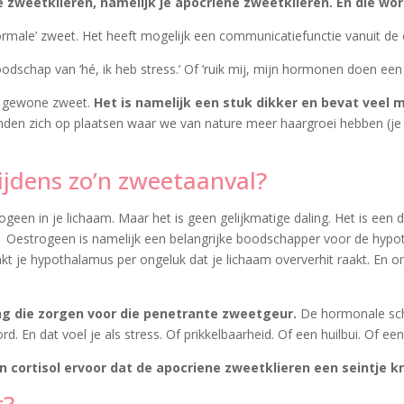
e zweetklieren, namelijk je apocriene zweetklieren. En die w
e ‘normale’ zweet. Het heeft mogelijk een communicatiefunctie vanuit 
odschap van ‘hé, ik heb stress.’ Of ‘ruik mij, mijn hormonen doen een d
 je gewone zweet.
Het is namelijk een stuk dikker en bevat veel 
den zich op plaatsen waar we van nature meer haargroei hebben (je ok
jdens zo’n zweetaanval?
een in je lichaam. Maar het is geen gelijkmatige daling. Het is een
ten. Oestrogeen is namelijk een belangrijke boodschapper voor de hyp
nkt je hypothalamus per ongeluk dat je lichaam oververhit raakt. En 
ng die zorgen voor die penetrante zweetgeur.
De hormonale sch
 En dat voel je als stress. Of prikkelbaarheid. Of een huilbui. Of ee
n cortisol ervoor dat de apocriene zweetklieren een seintje 
r?