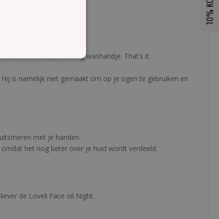
10% KORTING
 water of met een vochtig washandje. That’s it.
Hij is namelijk niet gemaakt om op je ogen te gebruiken en
r uitsmeren met je handen.
, omdat het nog beter over je huid wordt verdeeld.
iever de Loveli Face oil Night.