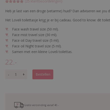
(
25
klantbeoordelingen)
Gewaardeer
25
d
4.8
op 5
Heb je last van een droge (vetarme) huid? Dan adviseren we jou d
gebaseerd
op
klant
Het Loveli toilettasje krijg je er bij cadeau. Good to know: dit toi
waarderinge
n
Face wash travel size (50 ml).
Face mist travel size (30 ml).
Face oil Day travel size (5 ml).
Face oil Night travel size (5 ml).
Samen met een kleine Loveli toilettas.
22.-
T
-
+
Bestellen
r
a
v
e
l
s
Gratis verzending vanaf
40.-