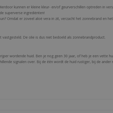
ierdoor kunnen er kleine kleur- en/of geurverschillen optreden in ver
de superverse ingrediënten!
ersun? Omdat er zoveel aloë vera in zit, verzacht het zonnebrand en he
t vastgesteld. De olie is dus niet bedoeld als zonnebrandproduct.
 rijper wordende huid. Ben je nog geen 30 jaar, of heb je een vette h
illende signalen over. Bij de één wordt de huid rustiger, bij de ander n