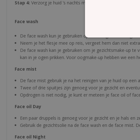
Stap 4:
Verzorg je huid ’s nachts met de Face oil Night of de 
Face wash
De face wash kun je gebruiken op een droge of vochtige hu
Neem je het flesje mee op reis, vergeet hem dan niet extra 
De face wash kan je gebruiken om je gezichtsmake-up te ve
kan in je ogen prikken. Voor oogmake-up hebben we een he
Face mist
De face mist gebruik je na het reinigen van je huid op een
Twee of drie spuitjes zijn genoeg voor je gezicht en eventu
Opdrogen is niet nodig, je kunt er meteen je face oil of f
Face oil Day
Een paar druppels is genoeg voor je gezicht en je hals en zel
Gebruik de gezichtsolie na de face wash en de face mist. De
Face oil Night