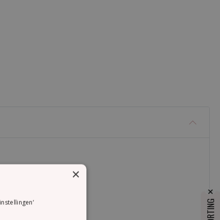
×
instellingen’