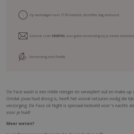
i
z
e
Op werkdagen voor 17:00 besteld, dezelfde dag verstuurd
s
e
t
Gebruik code
VR087KL
voor gratis verzending bij je eerste bestellin
V
e
r
Verzending met PostNL
y
D
r
y
S
De Face wash is een milde reiniger en verwijdert vuil en make-up 
k
Omdat jouw huid droog is, heeft het vooral vetzuren nodig die li
i
verzorging. De Face oil Night is speciaal bedoeld voor ‘s nachts al
n
voor je huid!
a
Meer weten?
a
n