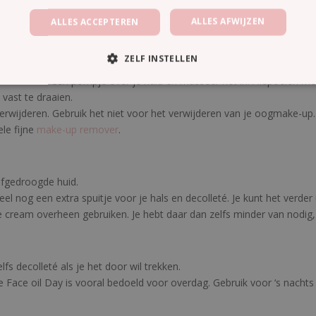
face cream.
ALLES AFWIJZEN
ALLES ACCEPTEREN
ZELF INSTELLEN
id. Verdeel één pompje over je huid en masseer het in. Afspoelen met
vast te draaien.
rwijderen. Gebruik het niet voor het verwijderen van je oogmake-up. 
le fijne
make-up remover
.
 afgedroogde huid.
eel nog een extra spuitje voor je hals en decolleté. Je kunt het verde
ace cream overheen gebruiken. Je hebt daar dan zelfs minder van nodig
fs decolleté als je het door wil trekken.
 Face oil Day is vooral bedoeld voor overdag. Gebruik voor ‘s nachts l