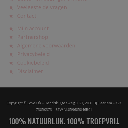
Veelgestelde vragen
Contact
Mijn account
Partnershop
Algemene voorwaarden
Privacybeleid
Cookiebeleid
Disclaimer
Copyright © Loveli ® – Hendrik Figeeweg 3 G3, 2031 BJ Haarlem – KVK
73850373 – BTW NL859685846B01
100% NATUURLIJK. 100% TROEPVRIJ.