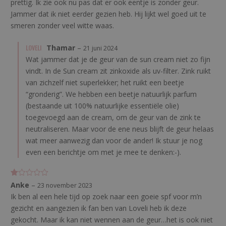
prettig. Ik zie ook nu pas dat er ook eentje is zonder geur.
Jammer dat ik niet eerder gezien heb. Hij lijkt wel goed uit te
smeren zonder veel witte waas.
LOVELI
Thamar
–
21 juni 2024
Wat jammer dat je de geur van de sun cream niet zo fijn
vindt. In de Sun cream zit zinkoxide als uv-filter. Zink ruikt
van zichzelf niet superlekker; het ruikt een beetje
“gronderig”. We hebben een beetje natuurlijk parfum
(bestaande uit 100% natuurlijke essentiële olie)
toegevoegd aan de cream, om de geur van de zink te
neutraliseren. Maar voor de ene neus blijft de geur helaas
wat meer aanwezig dan voor de ander! Ik stuur je nog
even een berichtje om met je mee te denken:-).
G
Anke
–
23 november 2023
e
Ik ben al een hele tijd op zoek naar een goeie spf voor m’n
w
aa
gezicht en aangezien ik fan ben van Loveli heb ik deze
rd
ee
gekocht. Maar ik kan niet wennen aan de geur…het is ook niet
rd