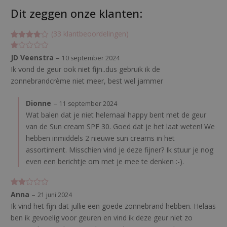
Dit zeggen onze klanten:
(
33
klantbeoordelingen)
Gewaarde
33
erd
G
JD Veenstra
–
10 september 2024
3.757575
e
7575758
Ik vond de geur ook niet fijn..dus gebruik ik de
w
op 5
aa
zonnebrandcrème niet meer, best wel jammer
gebasee
rd
rd op
ee
klant
rd
waarderin
Dionne
–
11 september 2024
1
gen
uit
Wat balen dat je niet helemaal happy bent met de geur
5
van de Sun cream SPF 30. Goed dat je het laat weten! We
hebben inmiddels 2 nieuwe sun creams in het
assortiment. Misschien vind je deze fijner? Ik stuur je nog
even een berichtje om met je mee te denken :-).
Gew
Anna
–
21 juni 2024
aarde
Ik vind het fijn dat jullie een goede zonnebrand hebben. Helaas
erd
2
uit
ben ik gevoelig voor geuren en vind ik deze geur niet zo
5