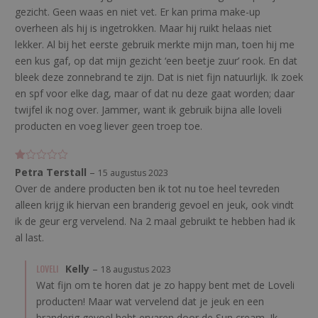
gezicht. Geen waas en niet vet. Er kan prima make-up
overheen als hij is ingetrokken. Maar hij ruikt helaas niet
lekker. Al bij het eerste gebruik merkte mijn man, toen hij me
een kus gaf, op dat mijn gezicht ‘een beetje zuur’ rook. En dat
bleek deze zonnebrand te zijn. Dat is niet fijn natuurlijk. Ik zoek
en spf voor elke dag, maar of dat nu deze gaat worden; daar
twijfel ik nog over. Jammer, want ik gebruik bijna alle loveli
producten en voeg liever geen troep toe.
G
Petra Terstall
–
15 augustus 2023
e
Over de andere producten ben ik tot nu toe heel tevreden
w
aa
alleen krijg ik hiervan een branderig gevoel en jeuk, ook vindt
rd
ee
ik de geur erg vervelend. Na 2 maal gebruikt te hebben had ik
rd
al last.
1
uit
5
LOVELI
Kelly
–
18 augustus 2023
Wat fijn om te horen dat je zo happy bent met de Loveli
producten! Maar wat vervelend dat je jeuk en een
branderig gevoel hebt ervaren door de Sun cream. Ik