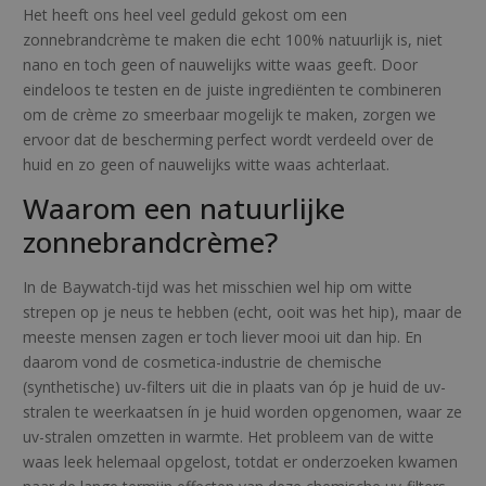
:
Het heeft ons heel veel geduld gekost om een
1
zonnebrandcrème te maken die echt 100% natuurlijk is, niet
nano en toch geen of nauwelijks witte waas geeft. Door
0
eindeloos te testen en de juiste ingrediënten te combineren
.
om de crème zo smeerbaar mogelijk te maken, zorgen we
ervoor dat de bescherming perfect wordt verdeeld over de
-
huid en zo geen of nauwelijks witte waas achterlaat.
.
Waarom een natuurlijke
zonnebrandcrème?
In de Baywatch-tijd was het misschien wel hip om witte
strepen op je neus te hebben (echt, ooit was het hip), maar de
meeste mensen zagen er toch liever mooi uit dan hip. En
daarom vond de cosmetica-industrie de chemische
(synthetische) uv-filters uit die in plaats van óp je huid de uv-
stralen te weerkaatsen ín je huid worden opgenomen, waar ze
uv-stralen omzetten in warmte. Het probleem van de witte
waas leek helemaal opgelost, totdat er onderzoeken kwamen