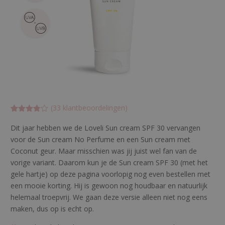
(
33
klantbeoordelingen)
Gewaarde
33
erd
Dit jaar hebben we de Loveli Sun cream SPF 30 vervangen
3.757575
voor de Sun cream No Perfume en een Sun cream met
7575758
op 5
Coconut geur. Maar misschien was jij juist wel fan van de
gebasee
rd op
vorige variant. Daarom kun je de Sun cream SPF 30 (met het
klant
gele hartje) op deze pagina voorlopig nog even bestellen met
waarderin
gen
een mooie korting. Hij is gewoon nog houdbaar en natuurlijk
helemaal troepvrij. We gaan deze versie alleen niet nog eens
maken, dus op is echt op.