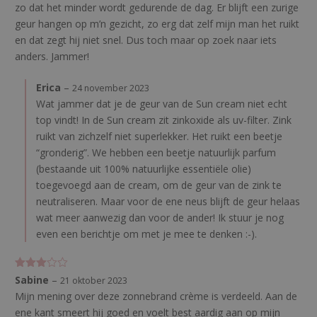
zo dat het minder wordt gedurende de dag. Er blijft een zurige
1
uit
geur hangen op m’n gezicht, zo erg dat zelf mijn man het ruikt
5
en dat zegt hij niet snel. Dus toch maar op zoek naar iets
anders. Jammer!
Erica
–
24 november 2023
Wat jammer dat je de geur van de Sun cream niet echt
top vindt! In de Sun cream zit zinkoxide als uv-filter. Zink
ruikt van zichzelf niet superlekker. Het ruikt een beetje
“gronderig”. We hebben een beetje natuurlijk parfum
(bestaande uit 100% natuurlijke essentiële olie)
toegevoegd aan de cream, om de geur van de zink te
neutraliseren. Maar voor de ene neus blijft de geur helaas
wat meer aanwezig dan voor de ander! Ik stuur je nog
even een berichtje om met je mee te denken :-).
Gewaar
Sabine
–
21 oktober 2023
deerd
3
Mijn mening over deze zonnebrand crème is verdeeld. Aan de
uit 5
ene kant smeert hij goed en voelt best aardig aan op mijn