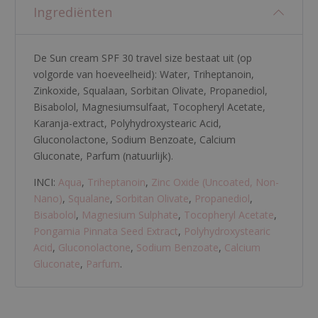
Ingrediënten
De Sun cream SPF 30 travel size bestaat uit (op
volgorde van hoeveelheid):
Water
,
Triheptanoin
,
Zinkoxide
,
Squalaan
,
Sorbitan Olivate
,
Propanediol
,
Bisabolol
,
Magnesiumsulfaat
,
Tocopheryl Acetate
,
Karanja-extract
,
Polyhydroxystearic Acid
,
Gluconolactone
,
Sodium Benzoate
,
Calcium
Gluconate
,
Parfum (natuurlijk)
.
INCI:
Aqua
,
Triheptanoin
,
Zinc Oxide (Uncoated, Non-
Nano)
,
Squalane
,
Sorbitan Olivate
,
Propanediol
,
Bisabolol
,
Magnesium Sulphate
,
Tocopheryl Acetate
,
Pongamia Pinnata Seed Extract
,
Polyhydroxystearic
Acid
,
Gluconolactone
,
Sodium Benzoate
,
Calcium
Gluconate
,
Parfum
.