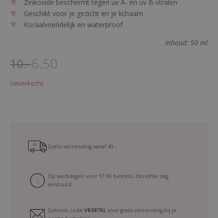
Zinkoxide beschermt tegen uv A- en uv B-stralen
Geschikt voor je gezicht en je lichaam
Koraalvriendelijk en waterproof
Inhoud: 50 ml
6.50
10.-
O
H
o
u
Uitverkocht
r
i
s
d
p
i
r
g
Gratis verzending vanaf
40.-
o
e
Op werkdagen voor 17:00 besteld, dezelfde dag
n
p
verstuurd
k
r
e
i
Gebruik code
VR087KL
voor gratis verzending bij je