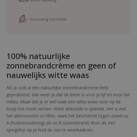
eerste bestelling
l
j
i
s
Verzending met PostNL
j
i
k
s
e
:
100% natuurlijke
p
6
zonnebrandcrème en geen of
r
.
nauwelijks witte waas
i
5
j
0
Als je ooit al een natuurlijke zonnebrandcrème hebt
geprobeerd, dan weet je dat dit beter is voor je lijf en voor het
s
.
milieu. Maar dat je er wel vaak een witte waas voor op de
w
koop toe moet nemen. Want zinkoxide is spierwit. Het is wel
het allermooiste uv-filter, want het beschermt tegen zowel uv
a
A (huidveroudering) als uv B (zonnebrand) door als een
s
spiegeltje op je huid de zon te weerkaatsen.