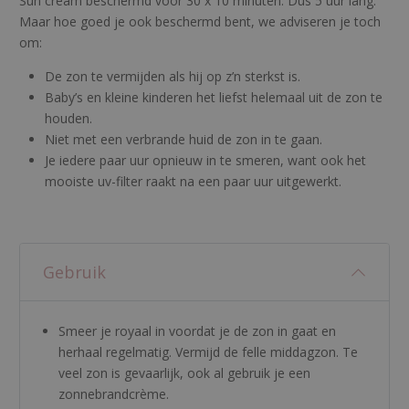
Sun cream beschermd voor 30 x 10 minuten. Dus 5 uur lang.
Maar hoe goed je ook beschermd bent, we adviseren je toch
om:
De zon te vermijden als hij op z’n sterkst is.
Baby’s en kleine kinderen het liefst helemaal uit de zon te
houden.
Niet met een verbrande huid de zon in te gaan.
Je iedere paar uur opnieuw in te smeren, want ook het
mooiste uv-filter raakt na een paar uur uitgewerkt.
Gebruik
Smeer je royaal in voordat je de zon in gaat en
herhaal regelmatig. Vermijd de felle middagzon. Te
veel zon is gevaarlijk, ook al gebruik je een
zonnebrandcrème.