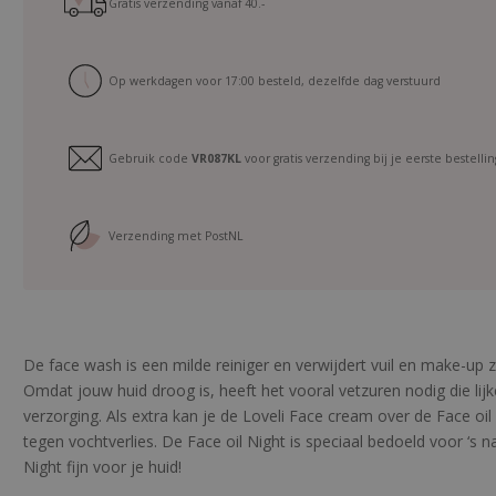
r
Gratis verzending vanaf
40.-
e
s
e
Op werkdagen voor 17:00 besteld, dezelfde dag verstuurd
t
M
a
Gebruik code
VR087KL
voor gratis verzending bij je eerste bestellin
t
u
r
Verzending met PostNL
e
S
k
i
n
De face wash is een milde reiniger en verwijdert vuil en make-up z
a
Omdat jouw huid droog is, heeft het vooral vetzuren nodig die li
a
verzorging. Als extra kan je de Loveli Face cream over de Face 
n
tegen vochtverlies. De Face oil Night is speciaal bedoeld voor ‘s n
t
Night fijn voor je huid!
a