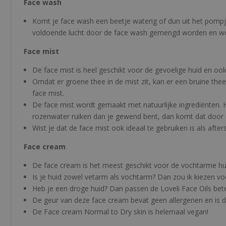
Face wash
Komt je face wash een beetje waterig of dun uit het pompj
voldoende lucht door de face wash gemengd worden en word
Face mist
De face mist is heel geschikt voor de gevoelige huid en ook
Omdat er groene thee in de mist zit, kan er een bruine thee
face mist.
De face mist wordt gemaakt met natuurlijke ingrediënten. H
rozenwater ruiken dan je gewend bent, dan komt dat door 
Wist je dat de face mist ook ideaal te gebruiken is als aft
Face cream
De face cream is het meest geschikt voor de vochtarme hu
Is je huid zowel vetarm als vochtarm? Dan zou ik kiezen v
Heb je een droge huid? Dan passen de Loveli Face Oils bete
De geur van deze face cream bevat geen allergenen en is d
De Face cream Normal to Dry skin is helemaal vegan!