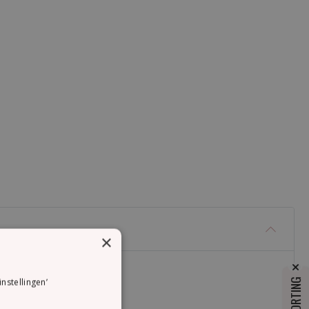
×
instellingen’