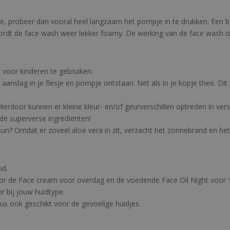
e, probeer dan vooral heel langzaam het pompje in te drukken. Een 
t de face wash weer lekker foamy. De werking van de face wash is h
 voor kinderen te gebruiken.
 aanslag in je flesje en pompje ontstaan. Net als in je kopje thee. Di
ierdoor kunnen er kleine kleur- en/of geurverschillen optreden in ver
de superverse ingrediënten!
ersun? Omdat er zoveel aloë vera in zit, verzacht het zonnebrand en he
id.
oor de Face cream voor overdag en de voedende Face Oil Night voor ’
r bij jouw huidtype.
us ook geschikt voor de gevoelige huidjes.