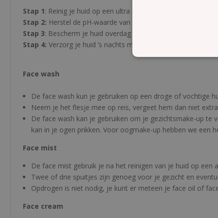
Stap 1
: Reinig je huid op een ultra milde manier met de face 
Stap 2:
Herstel de pH-waarde van je huid met de face mist.
Stap 3
: Bescherm je huid overdag met de Face oil Day of fac
Stap 4:
Verzorg je huid ’s nachts met de Face oil Night of de 
Face wash
De face wash kun je gebruiken op een droge of vochtige hu
Neem je het flesje mee op reis, vergeet hem dan niet extra 
De face wash kan je gebruiken om je gezichtsmake-up te ve
kan in je ogen prikken. Voor oogmake-up hebben we een he
Face mist
De face mist gebruik je na het reinigen van je huid op een
Twee of drie spuitjes zijn genoeg voor je gezicht en eventu
Opdrogen is niet nodig, je kunt er meteen je face oil of f
Face cream