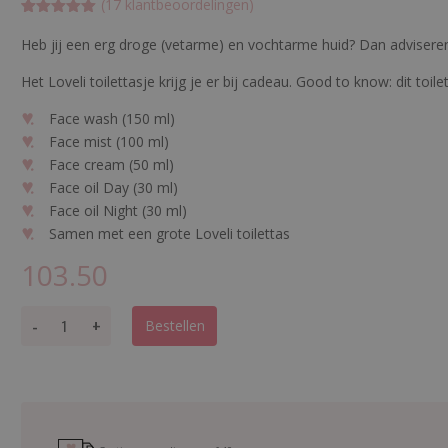
(
17
klantbeoordelingen)
Gewaardeerd
17
5
op 5
Heb jij een erg droge (vetarme) en vochtarme huid? Dan advisere
gebaseerd
op
klant
Het Loveli toilettasje krijg je er bij cadeau. Good to know: dit toi
waarderinge
n
Face wash (150 ml)
Face mist (100 ml)
Face cream (50 ml)
Face oil Day (30 ml)
Face oil Night (30 ml)
Samen met een grote Loveli toilettas
103.50
F
-
+
Bestellen
a
c
e
C
a