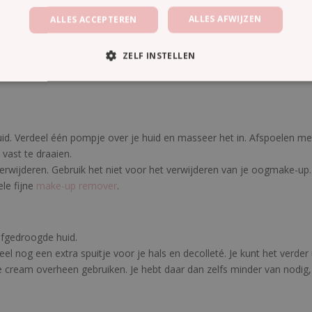
wash.
ALLES AFWIJZEN
ALLES ACCEPTEREN
e cream.
ZELF INSTELLEN
face cream.
id. Verdeel één pompje over je huid en masseer het in. Afspoelen met
vast te draaien.
rwijderen. Gebruik het niet voor het verwijderen van je oogmake-up. 
le fijne
make-up remover
.
 afgedroogde huid.
eel nog een extra spuitje voor je hals en decolleté. Je kunt het verde
ace cream overheen gebruiken. Je hebt daar dan zelfs minder van nodig