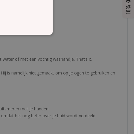
10% KORTING
 water of met een vochtig washandje. That’s it.
Hij is namelijk niet gemaakt om op je ogen te gebruiken en
r uitsmeren met je handen.
, omdat het nog beter over je huid wordt verdeeld.