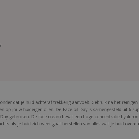
g
onder dat je huid achteraf trekkerig aanvoelt. Gebruik na het reinige
jken op jouw huideigen oliën. De Face oil Day is samengesteld uit 6
oil Day gebruiken. De face cream bevat een hoge concentratie hyalur
achts als je huid zich weer gaat herstellen van alles wat je huid over