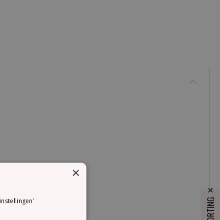
×
instellingen’