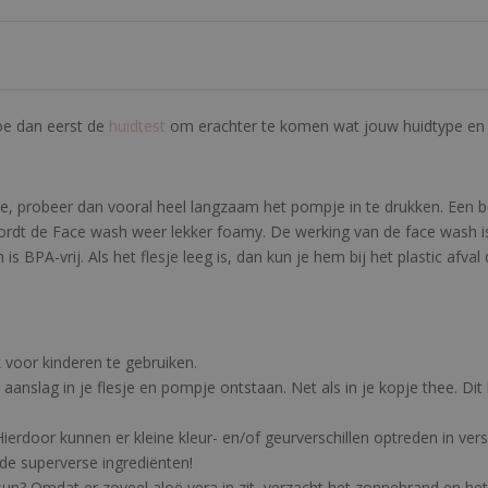
Doe dan eerst de
huidtest
om erachter te komen wat jouw huidtype en h
e, probeer dan vooral heel langzaam het pompje in te drukken. Een 
t de Face wash weer lekker foamy. De werking van de face wash is h
is BPA-vrij. Als het flesje leeg is, dan kun je hem bij het plastic afv
 voor kinderen te gebruiken.
 aanslag in je flesje en pompje ontstaan. Net als in je kopje thee. Di
ierdoor kunnen er kleine kleur- en/of geurverschillen optreden in ver
de superverse ingrediënten!
ersun? Omdat er zoveel aloë vera in zit, verzacht het zonnebrand en he