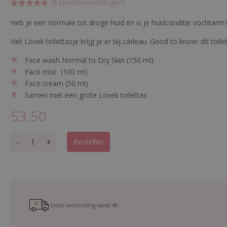
(
8
klantbeoordelingen)
Gewaardeer
8
d
4.625
op
Heb je een normale tot droge huid en is je huidconditie vochtar
5
gebaseerd
Het Loveli toilettasje krijg je er bij cadeau. Good to know: dit toi
op
klant
waarderinge
n
Face wash Normal to Dry Skin (150 ml)
Face mist (100 ml)
Face cream (50 ml)
Samen met een grote Loveli toilettas
53.50
F
-
+
Bestellen
a
c
e
C
a
r
Gratis verzending vanaf
40.-
e