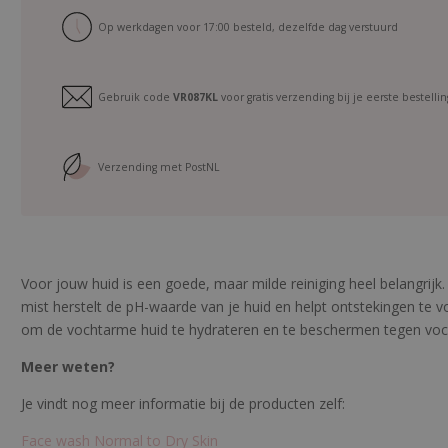
s
e
Op werkdagen voor 17:00 besteld, dezelfde dag verstuurd
t
N
o
Gebruik code
VR087KL
voor gratis verzending bij je eerste bestellin
r
m
a
Verzending met PostNL
l
t
o
D
r
Voor jouw huid is een goede, maar milde reiniging heel belangrijk.
y
mist herstelt de pH-waarde van je huid en helpt ontstekingen te 
S
om de vochtarme huid te hydrateren en te beschermen tegen voch
k
Meer weten?
i
n
Je vindt nog meer informatie bij de producten zelf:
a
Face wash Normal to Dry Skin
a