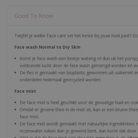
Good To Know
Twijfel je welke Face care set het beste bij jouw huid past? 
Face wash Normal to Dry Skin
Komt je face wash een beetje waterig of dun uit het pompj
voldoende lucht door de face wash gemengd worden en word
De fles is gemaakt van bioplastic gewonnen uit suikerriet en 
onderdelen helemaal gerecycled worden.
Face mist
De face mist is heel geschikt voor de gevoelige huid en ook
Omdat er groene thee in de mist zit, kan er een bruine thee
face mist.
De face mist wordt gemaakt met natuurlijke ingrediënten. H
rozenwater ruiken dan je gewend bent, dan komt dat door 
Wist je dat de face mist ook ideaal te gebruiken is als aft