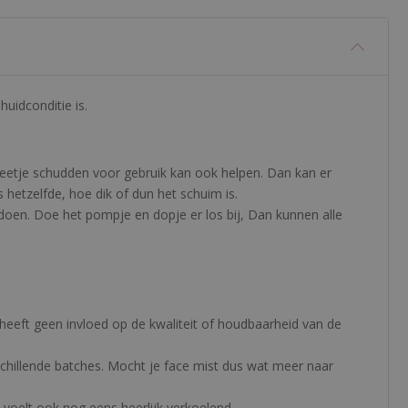
uidconditie is.
beetje schudden voor gebruik kan ook helpen. Dan kan er
etzelfde, hoe dik of dun het schuim is.
al doen. Doe het pompje en dopje er los bij, Dan kunnen alle
t heeft geen invloed op de kwaliteit of houdbaarheid van de
schillende batches. Mocht je face mist dus wat meer naar
t voelt ook nog eens heerlijk verkoelend