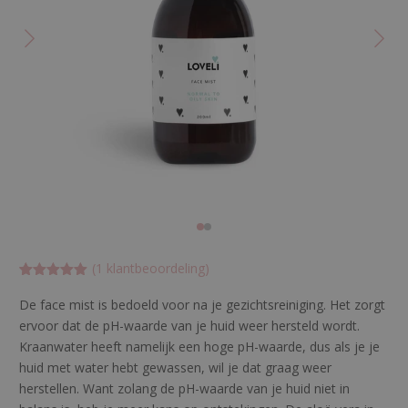
(
1
klantbeoordeling)
Gewaardeerd
1
5
op 5
De face mist is bedoeld voor na je gezichtsreiniging. Het zorgt
gebaseerd
ervoor dat de pH-waarde van je huid weer hersteld wordt.
op
klant
waardering
Kraanwater heeft namelijk een hoge pH-waarde, dus als je je
huid met water hebt gewassen, wil je dat graag weer
herstellen. Want zolang de pH-waarde van je huid niet in