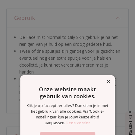
Gebruik
De Face mist Normal to Oily Skin gebruik je na het
reinigen van je huid op een droog gedepte huid.
Twee of drie spuitjes zijn genoeg voor je gezicht en
eventueel nog een extra spuitje voor je hals en
decolleté. Je kunt het verder uitsmeren met je
handen.
Opdrogen is niet nodig, je kunt er meteen je Face
×
cream Normal to Oily Skin overheen gebruiken. Je
Onze website maakt
hebt daar dan zelfs minder van nodig, omdat het
gebruik van cookies.
nog beter over je huid wordt verdeeld.
Klik je op ‘accepteer alles’? Dan stem je in met
het gebruik van alle cookies. Via ‘Cookie-
instellingen’ kun je jouw keuze altijd
10% KORTING
aanpassen.
Lees verder