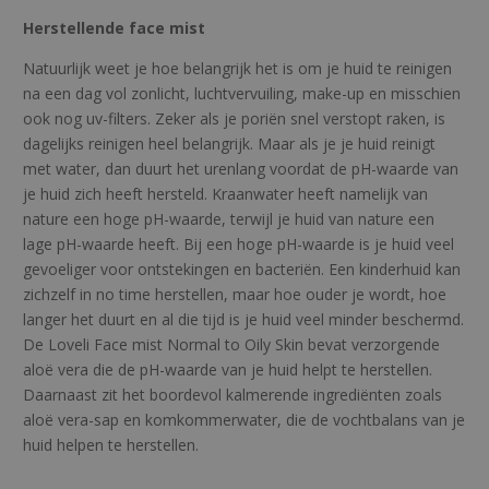
l
t
Herstellende face mist
o
Natuurlijk weet je hoe belangrijk het is om je huid te reinigen
O
na een dag vol zonlicht, luchtvervuiling, make-up en misschien
i
ook nog uv-filters. Zeker als je poriën snel verstopt raken, is
l
dagelijks reinigen heel belangrijk. Maar als je je huid reinigt
y
met water, dan duurt het urenlang voordat de pH-waarde van
S
je huid zich heeft hersteld. Kraanwater heeft namelijk van
k
nature een hoge pH-waarde, terwijl je huid van nature een
i
lage pH-waarde heeft. Bij een hoge pH-waarde is je huid veel
n
gevoeliger voor ontstekingen en bacteriën. Een kinderhuid kan
a
zichzelf in no time herstellen, maar hoe ouder je wordt, hoe
a
langer het duurt en al die tijd is je huid veel minder beschermd.
n
De Loveli Face mist Normal to Oily Skin bevat verzorgende
t
aloë vera die de pH-waarde van je huid helpt te herstellen.
a
Daarnaast zit het boordevol kalmerende ingrediënten zoals
l
aloë vera-sap en komkommerwater, die de vochtbalans van je
huid helpen te herstellen.