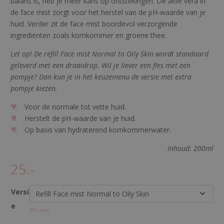
balans is, heb je meer kans op ontstekingen. De aloë vera in
de face mist zorgt voor het herstel van de pH-waarde van je
huid. Verder zit de face mist boordevol verzorgende
ingrediënten zoals komkommer en groene thee.
Let op! De refill Face mist Normal to Oily Skin wordt standaard
geleverd met een draaidrop. Wil je liever een fles met een
pompje? Dan kun je in het keuzemenu de versie met extra
pompje kiezen.
Voor de normale tot vette huid.
Herstelt de pH-waarde van je huid.
Op basis van hydraterend komkommerwater.
Inhoud: 200ml
25.-
Versi
e
Wissen