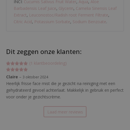
INCI:
Cucumis Sativus Fruit Water
,
Aqua
,
Aloe
Barbadensis Leaf Juice
,
Glycerin
,
Camelia Sinensis Leaf
Extract
,
Leuconostoc/Radish root Ferment Filtrate
,
Citric Acid
,
Potassium Sorbate
,
Sodium Benzoate
.
Dit zeggen onze klanten:
(
1
klantbeoordeling)
Gewaardeerd
1
5
op 5
Gewaardeerd
Claire
–
3 oktober 2024
gebaseerd
5
uit 5
op
klant
Heerlijk frisse face mist die je gezicht na reiniging met een
waardering
gehydrateerd gevoel achterlaat. Makkelijk in gebruik en perfect
voor onder je gezichtscrème.
Laad meer reviews