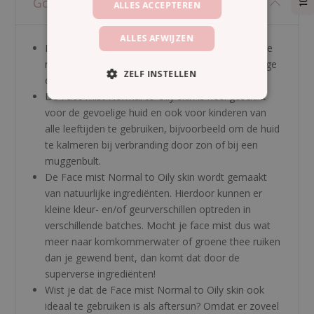
Good To Know
ALLES ACCEPTEREN
ALLES AFWIJZEN
De Face mist Normal to Oily Skin is ideaal voor de
normale tot vette huid. Ook geschikt voor de jonge
ZELF INSTELLEN
en onzuivere huid.
De Face mist Normal to Oily skin is heel geschikt
voor de gevoelige huid en ook voor kinderen van
alle leeftijden te gebruiken, bijvoorbeeld om de huid
te kalmeren bij verbranding door zon of bij een
muggenbult.
De Face mist Normal to Oily skin wordt gemaakt
van natuurlijke ingrediënten. Hierdoor kunnen er
kleine kleur- en/of geurverschillen optreden in
verschillende batches. Mocht je face mist dus wat
meer naar komkommerwater of groene thee ruiken
dan je gewend bent, dan komt dat door de
superverse ingrediënten!
Wist je dat de Face mist Normal to Oily skin ook
ideaal te gebruiken is als aftersun? Omdat er zoveel