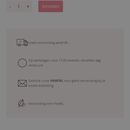
R
-
+
Bestellen
e
f
i
l
l
F
Gratis verzending vanaf
40.-
a
c
Op werkdagen voor 17:00 besteld, dezelfde dag
e
verstuurd
m
i
Gebruik code
VR087KL
voor gratis verzending bij je
s
eerste bestelling
t
N
o
Verzending met PostNL
r
m
a