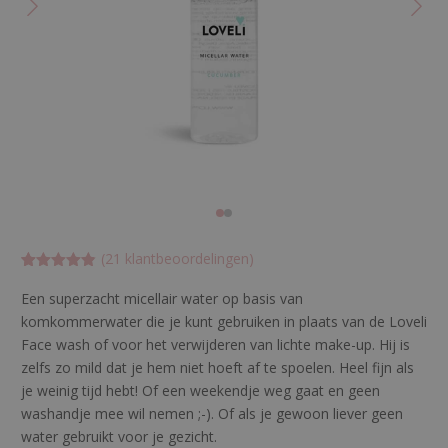
(
21
klantbeoordelingen)
Gewaardeer
21
d
Een superzacht micellair water op basis van
4.85714285
komkommerwater die je kunt gebruiken in plaats van de Loveli
71429
op 5
gebaseerd
Face wash of voor het verwijderen van lichte make-up. Hij is
op
klant
waarderinge
zelfs zo mild dat je hem niet hoeft af te spoelen. Heel fijn als
n
je weinig tijd hebt! Of een weekendje weg gaat en geen
washandje mee wil nemen ;-). Of als je gewoon liever geen
water gebruikt voor je gezicht.