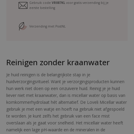
Gebruik code
VR087KL
voor gratis verzending bij je
r
eerste bestelling
t
r
a
Verzending met PostNL
v
e
l
s
Reinigen zonder kraanwater
i
z
e
Je huid reinigen is de belangrijkste stap in je
a
huidverzorgingsritueel. Want je verzorgingsproducten kunnen
a
hun werk niet doen op een onzuivere huid. Reinig je je huid
n
liever niet met kraanwater, dan is micellair water op basis van
t
komkommerhydrolaat hét alternatief. De Loveli Micellar water
a
gebruik je met een watje en hoeft na gebruik niet afgespoeld
l
te worden. Je kunt zelfs het gebruik van een face mist
overslaan als je gaat voor snelheid. Het micellair water heeft
namelijk een lage pH-waarde en de mineralen in de