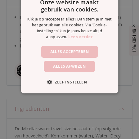
Onze website maakt
gebruik van cookies.
De verpakking is gemaakt van PET (recyclecode 1)
Klik je op ‘accepteer alles’? Dan stem je in met
en is BPA-vrij. Als het flesje leeg is, dan kun je hem
het gebruik van alle cookies. Via ‘Cookie-
instellingen’ kun je jouw keuze altijd
bij het plastic afval doen. Dan kan hij weer
10% KORTING
aanpassen.
Lees verder
gerecycled worden.
De Loveli Micellar water is helemaal vegan.
ALLES ACCEPTEREN
ALLES AFWIJZEN
ZELF INSTELLEN
Ingrediënten
De Micellar water travel size bestaat uit (op volgorde
van hoeveelheid):
Komkommer (water)
,
Water
,
Decyl