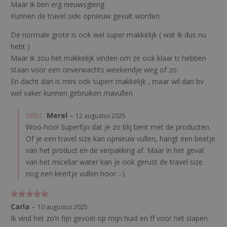
Maar ik ben erg nieuwsgierig
Kunnen de travel side opnieuw gevult worden
De normale grote is ook wel super makkelijk ( wat ik dus nu
hebt )
Maar ik zou het makkelijk vinden om ze ook klaar tr hebben
staan voor een onverwachts weekendje weg of zo
En dacht dan is mini ook superr makkelijk , maar wil dan bv
wel vaker kunnen gebruiken /navullen
LOVELI
Merel
–
12 augustus 2025
Woo-hoo! Superfijn dat je zo blij bent met de producten.
Of je een travel size kan opnieuw vullen, hangt een beetje
van het product en de verpakking af. Maar in het geval
van het micellar water kan je ook gerust de travel size
nog een keertje vullen hoor :-).
Gewaardeerd
Carla
–
10 augustus 2025
5
uit 5
Ik vind het zo’n fijn gevoel op mijn huid en ff voor het slapen