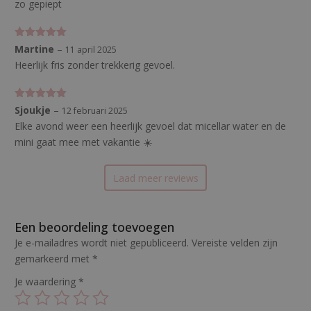
zo gepiept
Gewaardeerd
Martine
–
11 april 2025
5
uit 5
Heerlijk fris zonder trekkerig gevoel.
Gewaardeerd
Sjoukje
–
12 februari 2025
5
uit 5
Elke avond weer een heerlijk gevoel dat micellar water en de
mini gaat mee met vakantie ☀️
Laad meer reviews
Een beoordeling toevoegen
Je e-mailadres wordt niet gepubliceerd.
Vereiste velden zijn
gemarkeerd met
*
Je waardering
*