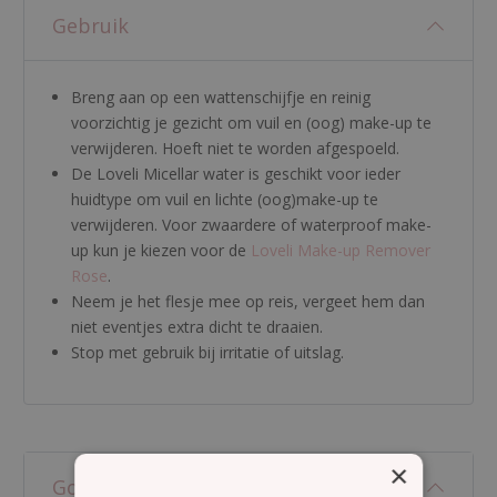
Gebruik
Breng aan op een wattenschijfje en reinig
voorzichtig je gezicht om vuil en (oog) make-up te
verwijderen. Hoeft niet te worden afgespoeld.
De Loveli Micellar water is geschikt voor ieder
huidtype om vuil en lichte (oog)make-up te
verwijderen. Voor zwaardere of waterproof make-
up kun je kiezen voor de
Loveli Make-up Remover
Rose
.
Neem je het flesje mee op reis, vergeet hem dan
niet eventjes extra dicht te draaien.
Stop met gebruik bij irritatie of uitslag.
×
Good To Know