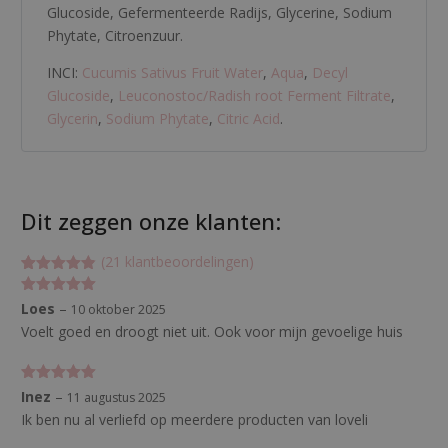
Glucoside
,
Gefermenteerde Radijs
,
Glycerine
,
Sodium
Phytate
,
Citroenzuur
.
INCI:
Cucumis Sativus Fruit Water
,
Aqua
,
Decyl
Glucoside
,
Leuconostoc/Radish root Ferment Filtrate
,
Glycerin
,
Sodium Phytate
,
Citric Acid
.
Dit zeggen onze klanten:
(
21
klantbeoordelingen)
Gewaardeer
21
d
Gewaardeerd
Loes
–
10 oktober 2025
4.85714285
5
uit 5
71429
op 5
Voelt goed en droogt niet uit. Ook voor mijn gevoelige huis
gebaseerd
op
klant
waarderinge
n
Gewaardeerd
Inez
–
11 augustus 2025
5
uit 5
Ik ben nu al verliefd op meerdere producten van loveli