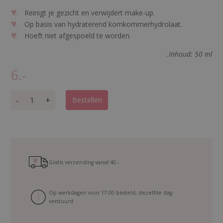
Reinigt je gezicht en verwijdert make-up.
Op basis van hydraterend komkommerhydrolaat.
Hoeft niet afgespoeld te worden.
.Inhoud: 50 ml
6.-
M
-
+
Bestellen
i
c
e
l
l
a
Gratis verzending vanaf
40.-
r
w
Op werkdagen voor 17:00 besteld, dezelfde dag
a
verstuurd
t
e