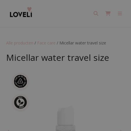
Search
Cart
Men
Alle producten
/
Face care
/
Micellar water travel size
Micellar water travel size