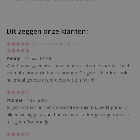
Dit zeggen onze klanten:
(
4
klantbeoordelingen)
Gewaardeer
4
d
4.5
op 5
Gewaardeerd
Penny
–
25 maart 2026
gebaseerd
5
uit 5
op
klant
Werkt super goed voor onze tienerdochter die vaak last heeft
waardering
van natte voeten in haar schoenen. De geur is hierdoor ook
en
helemaal geneutraliseerd dus wij zijn fan! 😉
Gewaarde
Yvonne
–
13 mei 2025
erd
4
uit
Ik gebruik hem nu met de warmte in mijn bh, werkt prima. Zit
5
alleen weinig geur aan, had wel iets sterker gemogen want ik
ruik geen Roosmarijn.