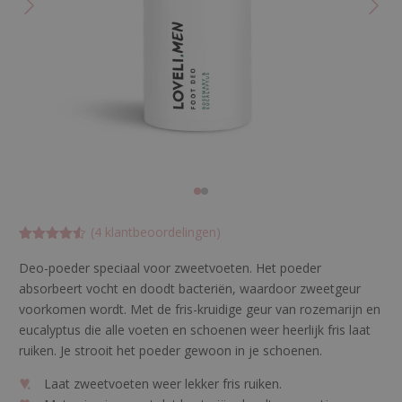
(
4
klantbeoordelingen)
Gewaardeer
4
d
4.5
op 5
Deo-poeder speciaal voor zweetvoeten. Het poeder
gebaseerd
absorbeert vocht en doodt bacteriën, waardoor zweetgeur
op
klant
waardering
voorkomen wordt. Met de
fris-kruidige
geur van rozemarijn
en
en
eucalyptus die alle voeten en schoenen weer heerlijk fris laat
ruiken. Je strooit het poeder gewoon in je schoenen.
Laat zweetvoeten weer lekker fris ruiken.