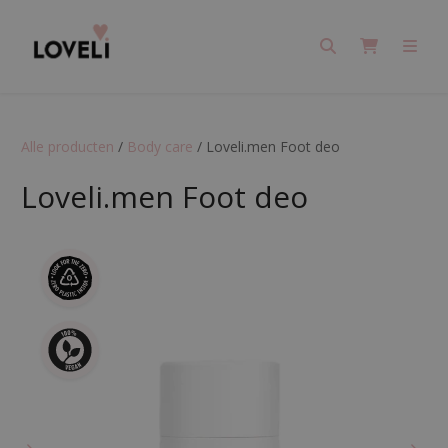
Search
Cart
Men
Alle producten
/
Body care
/
Loveli.men Foot deo
Loveli.men Foot deo