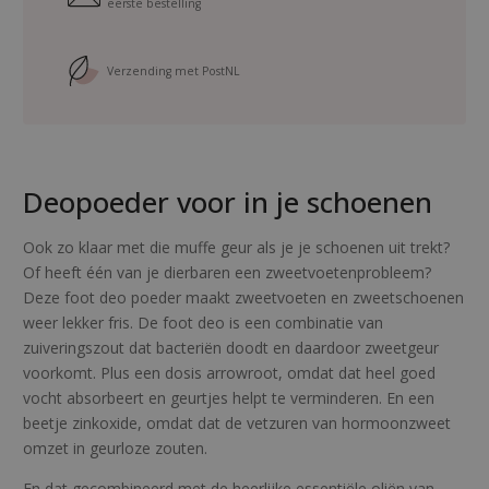
eerste bestelling
t
d
e
Verzending met PostNL
o
a
a
n
Deopoeder voor in je schoenen
t
a
l
Ook zo klaar met die muffe geur als je je schoenen uit trekt?
Of heeft één van je dierbaren een zweetvoetenprobleem?
Deze foot deo poeder maakt zweetvoeten en zweetschoenen
weer lekker fris. De foot deo is een combinatie van
zuiveringszout dat bacteriën doodt en daardoor zweetgeur
voorkomt. Plus een dosis arrowroot, omdat dat heel goed
vocht absorbeert en geurtjes helpt te verminderen. En een
beetje zinkoxide, omdat dat de vetzuren van hormoonzweet
omzet in geurloze zouten.
En dat gecombineerd met de heerlijke essentiële oliën van