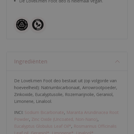
De Loveli.men Foot deo is helemaal vegan.
Ingrediënten
De Loveli.men Foot deo bestaat uit (op volgorde van
hoeveelheid):
Natriumbicarbonaat
,
Arrowrootpoeder
,
Zinkoxide
,
Eucalyptusolie
,
Rozemarijnolie
,
Geraniol
,
Limonene
,
Linalool
.
INCI:
Sodium Bicarbonate
,
Maranta Arundinacea Root
Powder
,
Zinc Oxide (Uncoated, Non-Nano)
,
Eucalyptus Globulus Leaf Oil
*
,
Rosmarinus Officinalis
Leaf oil
,
Geraniol
*
,
Limonene
*
,
Linalool
*
.