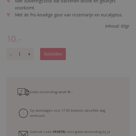
Met zuiveringszout dat bacteriën doodt en geurtjes
voorkomt.
Met de fris-kruidige geur van rozemarijn en eucalyptus.
Inhoud: 60gr
10.-
L
-
+
Bestellen
o
v
e
l
i
.
Gratis verzending vanaf
40.-
m
e
Op werkdagen voor 17:00 besteld, dezelfde dag
n
verstuurd
F
o
Gebruik code
VR087KL
voor gratis verzending bij je
o