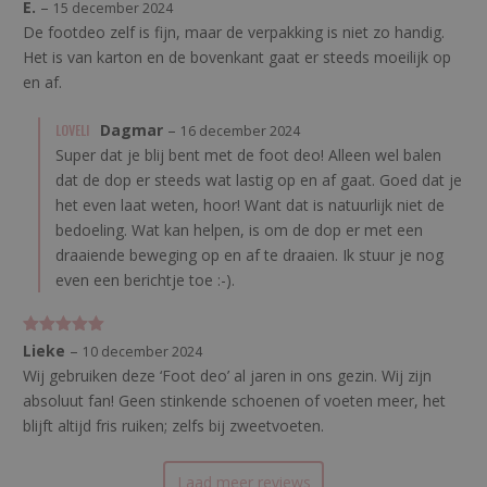
Gewaarde
E.
–
15 december 2024
erd
4
uit
De footdeo zelf is fijn, maar de verpakking is niet zo handig.
5
Het is van karton en de bovenkant gaat er steeds moeilijk op
en af.
LOVELI
Dagmar
–
16 december 2024
Super dat je blij bent met de foot deo! Alleen wel balen
dat de dop er steeds wat lastig op en af gaat. Goed dat je
het even laat weten, hoor! Want dat is natuurlijk niet de
bedoeling. Wat kan helpen, is om de dop er met een
draaiende beweging op en af te draaien. Ik stuur je nog
even een berichtje toe :-).
Gewaardeerd
Lieke
–
10 december 2024
5
uit 5
Wij gebruiken deze ‘Foot deo’ al jaren in ons gezin. Wij zijn
absoluut fan! Geen stinkende schoenen of voeten meer, het
blijft altijd fris ruiken; zelfs bij zweetvoeten.
Laad meer reviews