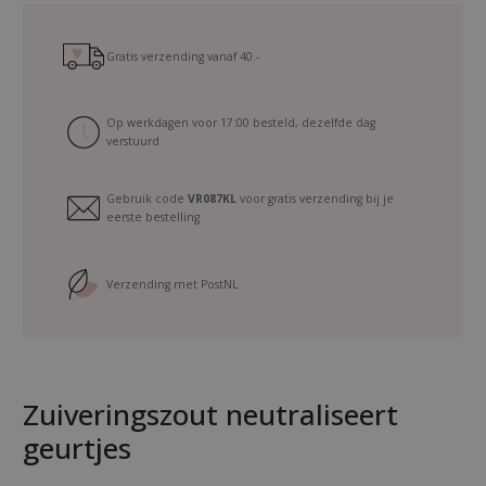
l
i
.
Gratis verzending vanaf
40.-
m
e
Op werkdagen voor 17:00 besteld, dezelfde dag
n
verstuurd
D
e
Gebruik code
VR087KL
voor gratis verzending bij je
o
eerste bestelling
d
o
r
Verzending met PostNL
a
n
t
F
Zuiveringszout neutraliseert
r
e
geurtjes
s
h