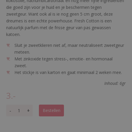
kokosolie, natriumbicarbonaat en nog meer fijne ingrediënten
die goed zijn voor je huid en je beschermen tegen
zweetgeur.
Want ook al is ie nog geen 5 cm groot, deze
dreumes is een echte
powerhouse
.
Fresh
Cotton
is een
natuurlijk parfum met de frisse geur van pas gewassen
katoen.
Sluit je zweetklieren niet af, maar neutraliseert zweetgeur
meteen.
Met zinkoxide tegen stress-, emotie- en hormonaal
zweet.
Het stickje is van karton en gaat minimaal 2 weken mee.
Inhoud: 6gr
3.-
L
-
+
Bestellen
o
v
e