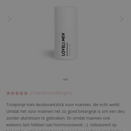
(
2
klantbeoordelingen)
Gewaardeerd
2
5
op 5
Troepvrije
mini
deodorantstick voor mannen, die echt werkt.
gebaseerd
Omdat het voor mannen net zo goed belangrijk is om een deo
op
klant
waarderinge
zonder aluminium te gebruiken.
En omdat mannen ook
n
weleens last hebben van hormoonzweet ;-)
.
Gebaseerd op