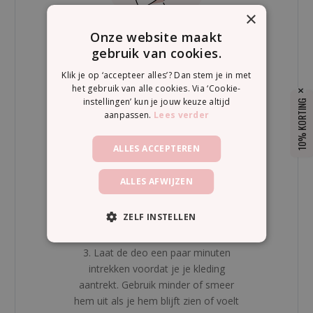
×
Onze website maakt
2. Smeer of stempel 1 keer per dag
gebruik van cookies.
een dun laagje deo onder je oksels.
Klik je op ‘accepteer alles’? Dan stem je in met
Zorg ervoor dat je altijd weinig van de
het gebruik van alle cookies. Via ‘Cookie-
deo gebruikt.
instellingen’ kun je jouw keuze altijd
10% KORTING
aanpassen.
Lees verder
ALLES ACCEPTEREN
ALLES AFWIJZEN
ZELF INSTELLEN
3. Laat de deo een paar minuten
intrekken voordat je je kleding
aantrekt. Gebruik minder of smeer
hem uit als je hem blijft zien of voelt