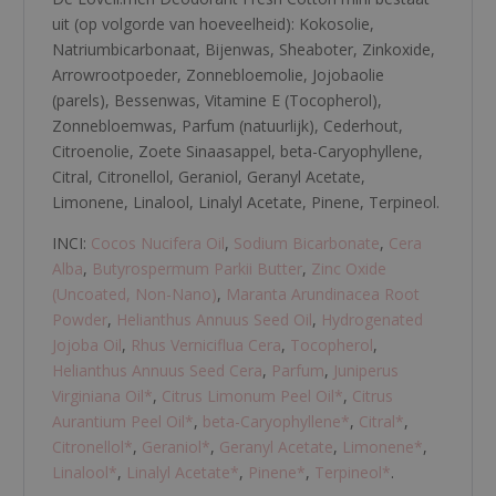
uit (op volgorde van hoeveelheid):
Kokosolie
,
Natriumbicarbonaat
,
Bijenwas
,
Sheaboter
,
Zinkoxide
,
Arrowrootpoeder
,
Zonnebloemolie
,
Jojobaolie
(parels)
,
Bessenwas
,
Vitamine E (Tocopherol)
,
Zonnebloemwas
,
Parfum (natuurlijk)
,
Cederhout
,
Citroenolie
,
Zoete Sinaasappel
,
beta-Caryophyllene
,
Citral
,
Citronellol
,
Geraniol
,
Geranyl Acetate
,
Limonene
,
Linalool
,
Linalyl Acetate
,
Pinene
,
Terpineol
.
INCI:
Cocos Nucifera Oil
,
Sodium Bicarbonate
,
Cera
Alba
,
Butyrospermum Parkii Butter
,
Zinc Oxide
(Uncoated, Non-Nano)
,
Maranta Arundinacea Root
Powder
,
Helianthus Annuus Seed Oil
,
Hydrogenated
Jojoba Oil
,
Rhus Verniciflua Cera
,
Tocopherol
,
Helianthus Annuus Seed Cera
,
Parfum
,
Juniperus
Virginiana Oil
*
,
Citrus Limonum Peel Oil
*
,
Citrus
Aurantium Peel Oil
*
,
beta-Caryophyllene
*
,
Citral
*
,
Citronellol
*
,
Geraniol
*
,
Geranyl Acetate
,
Limonene
*
,
Linalool
*
,
Linalyl Acetate
*
,
Pinene
*
,
Terpineol
*
.