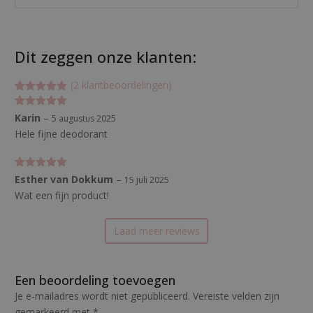
Dit zeggen onze klanten:
(
2
klantbeoordelingen)
Gewaardeerd
2
5
op 5
Gewaardeerd
Karin
–
5 augustus 2025
gebaseerd
5
uit 5
op
klant
Hele fijne deodorant
waarderinge
n
Gewaardeerd
Esther van Dokkum
–
15 juli 2025
5
uit 5
Wat een fijn product!
Laad meer reviews
Een beoordeling toevoegen
Je e-mailadres wordt niet gepubliceerd.
Vereiste velden zijn
gemarkeerd met
*