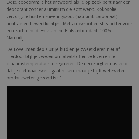
Deze deodorant is hét antwoord als je op zoek bent naar een
C
deodorant zonder aluminium die echt werkt. Kokosolie
o
verzorgt je huid en zuiveringszout (natriumbicarbonaat)
t
neutraliseert zweetluchtjes. Met arrowroot en sheabutter voor
t
een zachte huid. En vitamine E als antioxidant. 100%
o
Natuurlijk.
n
m
De Loveli.men deo sluit je huid en je zweetklieren niet af.
i
Hierdoor blijf je zweten om afvalstoffen te lozen en je
n
lichaamstemperatuur te reguleren. De deo zorgt er dus voor
i
dat je niet naar zweet gaat ruiken, maar je blijft wel zweten
a
omdat zweten gezond is :-).
a
n
t
a
l