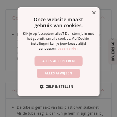
×
Gebruik
Onze website maakt
gebruik van cookies.
Klik je op ‘accepteer alles’? Dan stem je in met
De hand cream bevat kokosolie. Omdat kokosolie
het gebruik van alle cookies. Via ‘Cookie-
hard wordt als het koud is en vloeibaar als het
instellingen’ kun je jouw keuze altijd
10% KORTING
warm is, is de crème soms wat dikker en meer als
aanpassen.
Lees verder
een mousse en soms juist wat meer vloeibaar.
Helemaal normaal dus.
ALLES ACCEPTEREN
ALLES AFWIJZEN
ZELF INSTELLEN
Good To Know
De tube is gemaakt van bio-plastic van suikerriet.
Als de tube leeg is, dan kun je hem in zijn geheel bij