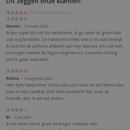
Dit zeggen onze klanten:
(
85
klantbeoordelingen)
Gewaardeer
85
d
Gewaardeerd
Naomi
–
24 maart 2026
4.74117647
5
uit 5
05882
op 5
Ik ben super blij met de handcrème. Ik ga zeker de grote tube
gebaseerd
ook nog bestellen. De handcrème trekt snel in en ruikt heerlijk.
op
klant
waarderinge
Ik vind het de perfecte afsluiter van mijn skincare om ook met
n
verzorgde handen de dag te beginnen en ‘‘s avonds richting
bed te gaan. Aanrader!
Gewaardeerd
Rolina
–
19 augustus 2025
5
uit 5
Hele fijne handcrème. Grote tube voor thuis en een kleine tube
voor in mijn handtas. Echt heel tevreden!!! Net zoals de
huidolie, deo. Ik wil niet anders.
Gewaarde
Bi
–
5 juli 2025
erd
4
uit
Ik kan deze crème goed verdragen ondanks mijn
5