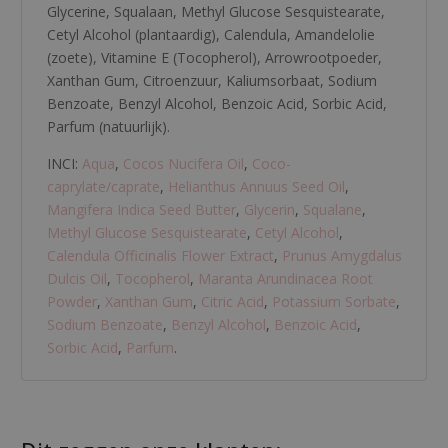
Glycerine
,
Squalaan
,
Methyl Glucose Sesquistearate
,
Cetyl Alcohol (plantaardig)
,
Calendula
,
Amandelolie
(zoete)
,
Vitamine E (Tocopherol)
,
Arrowrootpoeder
,
Xanthan Gum
,
Citroenzuur
,
Kaliumsorbaat
,
Sodium
Benzoate
,
Benzyl Alcohol
,
Benzoic Acid
,
Sorbic Acid
,
Parfum (natuurlijk)
.
INCI:
Aqua
,
Cocos Nucifera Oil
,
Coco-
caprylate/caprate
,
Helianthus Annuus Seed Oil
,
Mangifera Indica Seed Butter
,
Glycerin
,
Squalane
,
Methyl Glucose Sesquistearate
,
Cetyl Alcohol
,
Calendula Officinalis Flower Extract
,
Prunus Amygdalus
Dulcis Oil
,
Tocopherol
,
Maranta Arundinacea Root
Powder
,
Xanthan Gum
,
Citric Acid
,
Potassium Sorbate
,
Sodium Benzoate
,
Benzyl Alcohol
,
Benzoic Acid
,
Sorbic Acid
,
Parfum
.