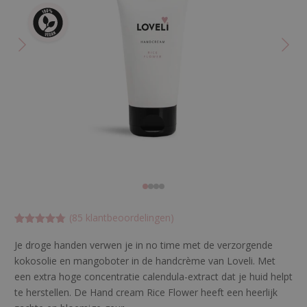
(
85
klantbeoordelingen)
Gewaardeer
85
d
Je droge handen verwen je in no time met de verzorgende
4.74117647
kokosolie en mangoboter in de handcrème van Loveli. Met
05882
op 5
gebaseerd
een extra hoge concentratie calendula-extract dat je huid helpt
op
klant
waarderinge
te herstellen. De Hand cream Rice Flower heeft een heerlijk
n