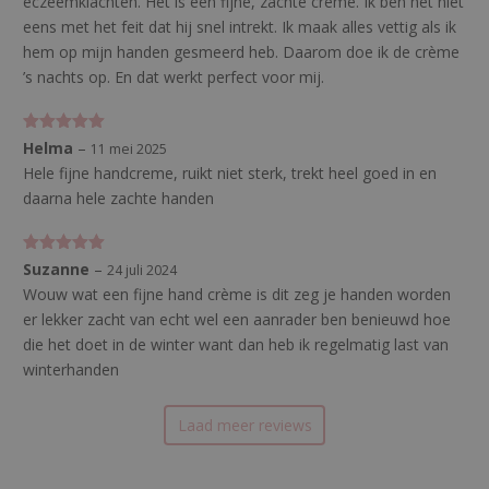
eczeemklachten. Het is een fijne, zachte crème. Ik ben het niet
eens met het feit dat hij snel intrekt. Ik maak alles vettig als ik
hem op mijn handen gesmeerd heb. Daarom doe ik de crème
’s nachts op. En dat werkt perfect voor mij.
Gewaardeerd
Helma
–
11 mei 2025
5
uit 5
Hele fijne handcreme, ruikt niet sterk, trekt heel goed in en
daarna hele zachte handen
Gewaardeerd
Suzanne
–
24 juli 2024
5
uit 5
Wouw wat een fijne hand crème is dit zeg je handen worden
er lekker zacht van echt wel een aanrader ben benieuwd hoe
die het doet in de winter want dan heb ik regelmatig last van
winterhanden
Laad meer reviews