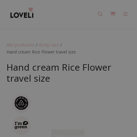
Search
Cart
Men
Alle producten
/
Body care
/
Hand cream Rice Flower travel size
Hand cream Rice Flower
travel size