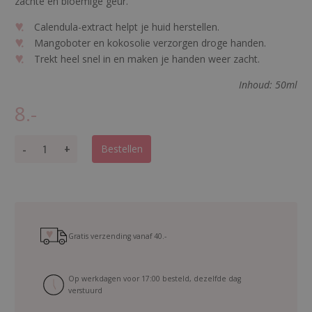
zachte en bloemige geur.
Calendula-extract helpt je huid herstellen.
Mangoboter en kokosolie verzorgen droge handen.
Trekt heel snel in en maken je handen weer zacht.
Inhoud: 50ml
8.-
H
-
+
Bestellen
a
n
d
c
r
e
Gratis verzending vanaf
40.-
a
m
Op werkdagen voor 17:00 besteld, dezelfde dag
R
verstuurd
i