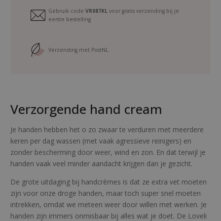
c
Gebruik code
VR087KL
voor gratis verzending bij je
e
eerste bestelling
F
l
o
Verzending met PostNL
w
e
r
t
Verzorgende hand cream
r
a
v
Je handen hebben het o zo zwaar te verduren met meerdere
e
keren per dag wassen (met vaak agressieve reinigers) en
l
zonder bescherming door weer, wind en zon. En dat terwijl je
s
handen vaak veel minder aandacht krijgen dan je gezicht.
i
De grote uitdaging bij handcrèmes is dat ze extra vet moeten
z
zijn voor onze droge handen, maar toch super snel moeten
e
intrekken, omdat we meteen weer door willen met werken. Je
a
handen zijn immers onmisbaar bij alles wat je doet. De Loveli
a