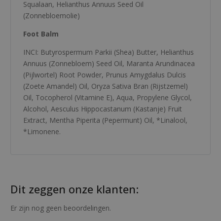
Squalaan, Helianthus Annuus Seed Oil
(Zonnebloemolie)
Foot Balm
INCI: Butyrospermum Parkii (Shea) Butter, Helianthus
Annuus (Zonnebloem) Seed Oil, Maranta Arundinacea
(Pijlwortel) Root Powder, Prunus Amygdalus Dulcis
(Zoete Amandel) Oil, Oryza Sativa Bran (Rijstzemel)
Oil, Tocopherol (Vitamine E), Aqua, Propylene Glycol,
Alcohol, Aesculus Hippocastanum (Kastanje) Fruit
Extract, Mentha Piperita (Pepermunt) Oil, *Linalool,
*Limonene.
Dit zeggen onze klanten:
Er zijn nog geen beoordelingen.