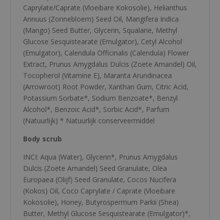
Caprylate/Caprate (Vloeibare Kokosolie), Helianthus
Annuus (Zonnebloem) Seed Oil, Mangifera Indica
(Mango) Seed Butter, Glycerin, Squalane, Methyl
Glucose Sesquistearate (Emulgator), Cetyl Alcohol
(Emulgator), Calendula Officinalis (Calendula) Flower
Extract, Prunus Amygdalus Dulcis (Zoete Amandel) Oil,
Tocopherol (Vitamine E), Maranta Arundinacea
(Arrowroot) Root Powder, Xanthan Gum, Citric Acid,
Potassium Sorbate*, Sodium Benzoate*, Benzyl
Alcohol*, Benzoic Acid*, Sorbic Acid*, Parfum
(Natuurlijk) * Natuurlijk conserveermiddel
Body scrub
INCI: Aqua (Water), Glycerin*, Prunus Amygdalus
Dulcis (Zoete Amandel) Seed Granulate, Olea
Europaea (Olijf) Seed Granulate, Cocos Nucifera
(Kokos) Oil, Coco Caprylate / Caprate (Vloeibare
Kokosolie), Honey, Butyrospermum Parkii (Shea)
Butter, Methyl Glucose Sesquistearate (Emulgator)*,