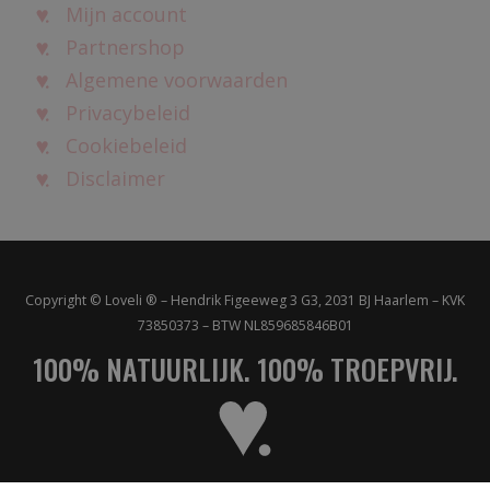
Mijn account
Partnershop
Algemene voorwaarden
Privacybeleid
Cookiebeleid
Disclaimer
Copyright © Loveli ® – Hendrik Figeeweg 3 G3, 2031 BJ Haarlem – KVK
73850373 – BTW NL859685846B01
100% NATUURLIJK. 100% TROEPVRIJ.