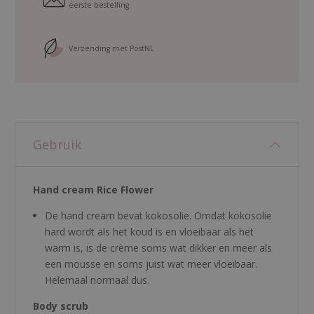
X
eerste bestelling
L
L
o
Verzending met PostNL
v
e
l
i
a
Gebruik
a
n
t
Hand cream Rice Flower
a
l
De hand cream bevat kokosolie. Omdat kokosolie
hard wordt als het koud is en vloeibaar als het
warm is, is de crème soms wat dikker en meer als
een mousse en soms juist wat meer vloeibaar.
Helemaal normaal dus.
Body scrub