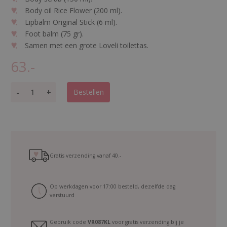
Body oil Rice Flower (200 ml).
Lipbalm Original Stick (6 ml).
Foot balm (75 gr).
Samen met een grote Loveli toilettas.
63.-
C
-
+
Bestellen
a
d
e
a
u
p
Gratis verzending vanaf
40.-
a
k
Op werkdagen voor 17:00 besteld, dezelfde dag
k
verstuurd
e
t
Gebruik code
VR087KL
voor gratis verzending bij je