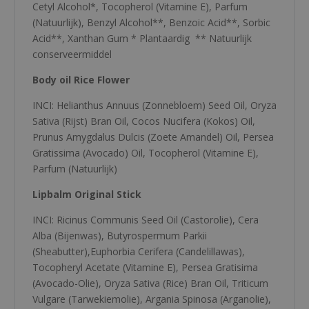
Cetyl Alcohol*, Tocopherol (Vitamine E), Parfum
(Natuurlijk), Benzyl Alcohol**, Benzoic Acid**, Sorbic
Acid**, Xanthan Gum * Plantaardig ** Natuurlijk
conserveermiddel
Body oil Rice Flower
INCI: Helianthus Annuus (Zonnebloem) Seed Oil, Oryza
Sativa (Rijst) Bran Oil, Cocos Nucifera (Kokos) Oil,
Prunus Amygdalus Dulcis (Zoete Amandel) Oil, Persea
Gratissima (Avocado) Oil, Tocopherol (Vitamine E),
Parfum (Natuurlijk)
Lipbalm Original Stick
INCI: Ricinus Communis Seed Oil (Castorolie), Cera
Alba (Bijenwas), Butyrospermum Parkii
(Sheabutter),Euphorbia Cerifera (Candelillawas),
Tocopheryl Acetate (Vitamine E), Persea Gratisima
(Avocado-Olie), Oryza Sativa (Rice) Bran Oil, Triticum
Vulgare (Tarwekiemolie), Argania Spinosa (Arganolie),