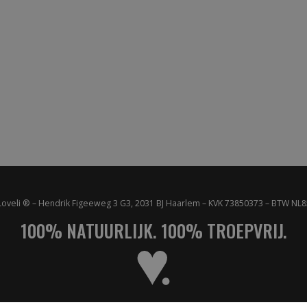
Loveli ® – Hendrik Figeeweg 3 G3, 2031 BJ Haarlem – KVK 73850373 – BTW N
100% NATUURLIJK. 100% TROEPVRIJ.