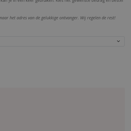
 kan je in één keer gebruiken. Kies het gewenste bedrag en bestel
naar het adres van de gelukkige ontvanger. Wij regelen de rest!