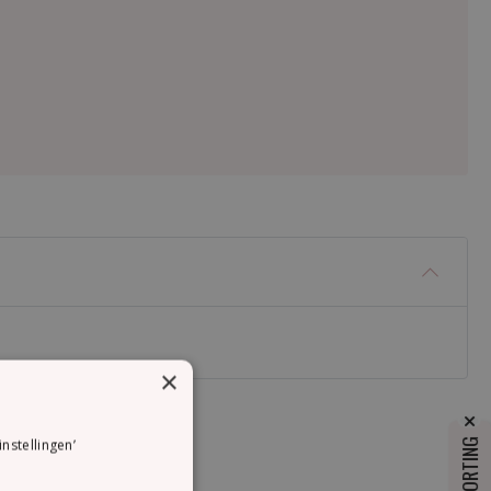
×
instellingen’
10% KORTING