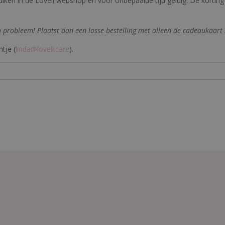
iken in de Loveli webshop en voor onbepaalde tijd geldig. De korting
en probleem! Plaatst dan een losse bestelling met alleen de cadeaukaart 
tje (
linda@loveli.care
).