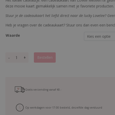
Het ideale cadeautje: een cadeaukaart van Loveli! Meteen te gebru
4.83333333
deze mooie kaart gemakkelijk samen met je favoriete producten.
33333
op 5
gebaseerd
op
klant
Stuur je de cadeaukaart het liefst direct naar de lucky Lovelee? Ge
waarderinge
n
Heb je vragen over de cadeaukaart? Stuur ons dan even een berich
Waarde
C
-
+
Bestellen
a
d
e
a
u
k
Gratis verzending vanaf
40.-
a
a
r
Op werkdagen voor 17:00 besteld, dezelfde dag verstuurd
t