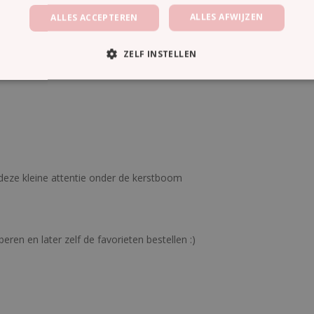
ALLES AFWIJZEN
ALLES ACCEPTEREN
ZELF INSTELLEN
deze kleine attentie onder de kerstboom
ren en later zelf de favorieten bestellen :)