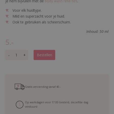
je hem bijvullen met de
body wash refill fles
.
Voor elk huidtype.
Mild en superzacht voor je huid.
Ook te gebruiken als scheerschuim.
Inhoud: 50 ml
5.-
B
-
+
Bestellen
o
d
y
w
a
s
Gratis verzending vanaf
40.-
h
S
Op werkdagen voor 17:00 besteld, dezelfde dag
u
verstuurd
n