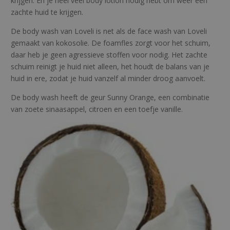
a
krijgen. En je heel veel body lotion nodig hebt om weer een
n
zachte huid te krijgen.
t
De body wash van Loveli is net als de face wash van Loveli
a
gemaakt van kokosolie. De foamfles zorgt voor het schuim,
l
daar heb je geen agressieve stoffen voor nodig. Het zachte
schuim reinigt je huid niet alleen, het houdt de balans van je
huid in ere, zodat je huid vanzelf al minder droog aanvoelt.
De body wash heeft de geur Sunny Orange, een combinatie
van zoete sinaasappel, citroen en een toefje vanille.