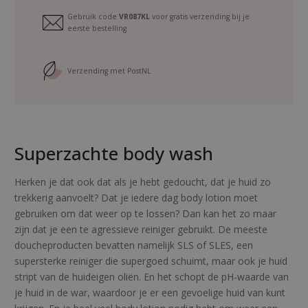
n
Gebruik code
VR087KL
voor gratis verzending bij je
y
eerste bestelling
O
r
a
Verzending met PostNL
n
g
e
t
Superzachte body wash
r
a
v
Herken je dat ook dat als je hebt gedoucht, dat je huid zo
e
trekkerig aanvoelt? Dat je iedere dag body lotion moet
l
gebruiken om dat weer op te lossen? Dan kan het zo maar
s
zijn dat je een te agressieve reiniger gebruikt. De meeste
i
doucheproducten bevatten namelijk SLS of SLES, een
z
supersterke reiniger die supergoed schuimt, maar ook je huid
e
stript van de huideigen oliën. En het schopt de pH-waarde van
a
je huid in de war, waardoor je er een gevoelige huid van kunt