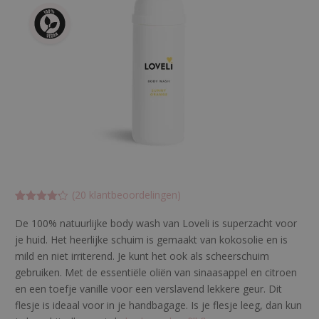
(
20
klantbeoordelingen)
Gewaardee
20
rd
4.15
De 100% natuurlijke body wash van Loveli is superzacht voor
op 5
je huid. Het heerlijke schuim is gemaakt van kokosolie en is
gebaseer
d op
mild en niet irriterend. Je kunt het ook als scheerschuim
klant
waarderin
gebruiken. Met de essentiële oliën van sinaasappel en citroen
gen
en een toefje vanille voor een verslavend lekkere geur. Dit
flesje is ideaal voor in je handbagage. Is je flesje leeg, dan kun