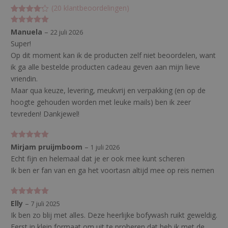
(
20
klantbeoordelingen)
Gewaardee
20
rd
4.15
Gewaardeerd
Manuela
–
22 juli 2026
op 5
5
uit 5
gebaseer
Super!
d op
Op dit moment kan ik de producten zelf niet beoordelen, want
klant
waarderin
ik ga alle bestelde producten cadeau geven aan mijn lieve
gen
vriendin.
Maar qua keuze, levering, meukvrij en verpakking (en op de
hoogte gehouden worden met leuke mails) ben ik zeer
tevreden! Dankjewel!
Gewaardeerd
Mirjam pruijmboom
–
1 juli 2026
5
uit 5
Echt fijn en helemaal dat je er ook mee kunt scheren
Ik ben er fan van en ga het voortasn altijd mee op reis nemen
Gewaardeerd
Elly
–
7 juli 2025
5
uit 5
Ik ben zo blij met alles. Deze heerlijke bofywash ruikt geweldig.
Eerst in klein formaat om uit te proberen dat heb ik met de