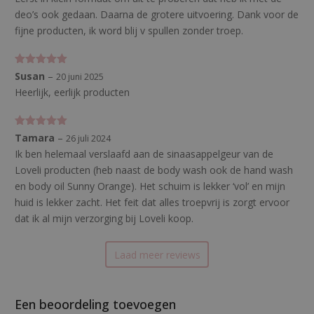
deo’s ook gedaan. Daarna de grotere uitvoering. Dank voor de
fijne producten, ik word blij v spullen zonder troep.
Gewaardeerd
Susan
–
20 juni 2025
5
uit 5
Heerlijk, eerlijk producten
Gewaardeerd
Tamara
–
26 juli 2024
5
uit 5
Ik ben helemaal verslaafd aan de sinaasappelgeur van de
Loveli producten (heb naast de body wash ook de hand wash
en body oil Sunny Orange). Het schuim is lekker ‘vol’ en mijn
huid is lekker zacht. Het feit dat alles troepvrij is zorgt ervoor
dat ik al mijn verzorging bij Loveli koop.
Laad meer reviews
Een beoordeling toevoegen