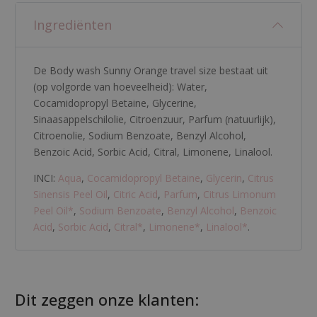
Ingrediënten
De Body wash Sunny Orange travel size bestaat uit
(op volgorde van hoeveelheid):
Water
,
Cocamidopropyl Betaine
,
Glycerine
,
Sinaasappelschilolie
,
Citroenzuur
,
Parfum (natuurlijk)
,
Citroenolie
,
Sodium Benzoate
,
Benzyl Alcohol
,
Benzoic Acid
,
Sorbic Acid
,
Citral
,
Limonene
,
Linalool
.
INCI:
Aqua
,
Cocamidopropyl Betaine
,
Glycerin
,
Citrus
Sinensis Peel Oil
,
Citric Acid
,
Parfum
,
Citrus Limonum
Peel Oil
*
,
Sodium Benzoate
,
Benzyl Alcohol
,
Benzoic
Acid
,
Sorbic Acid
,
Citral
*
,
Limonene
*
,
Linalool
*
.
Dit zeggen onze klanten: