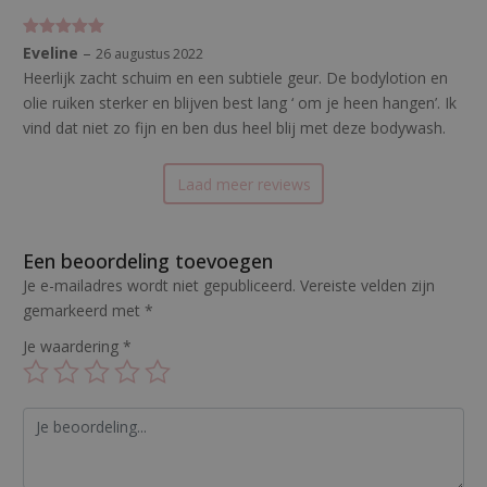
Gewaardeerd
Eveline
–
26 augustus 2022
5
uit 5
Heerlijk zacht schuim en een subtiele geur. De bodylotion en
olie ruiken sterker en blijven best lang ‘ om je heen hangen’. Ik
vind dat niet zo fijn en ben dus heel blij met deze bodywash.
Laad meer reviews
Een beoordeling toevoegen
Je e-mailadres wordt niet gepubliceerd.
Vereiste velden zijn
gemarkeerd met
*
Je waardering
*