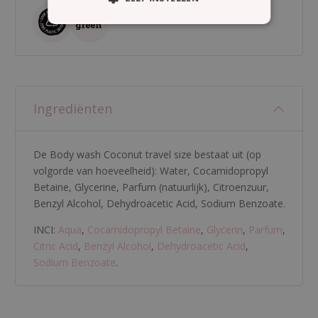
Ingrediënten
De Body wash Coconut travel size bestaat uit (op
volgorde van hoeveelheid):
Water
,
Cocamidopropyl
Betaine
,
Glycerine
,
Parfum (natuurlijk)
,
Citroenzuur
,
Benzyl Alcohol
,
Dehydroacetic Acid
,
Sodium Benzoate
.
INCI:
Aqua
,
Cocamidopropyl Betaine
,
Glycerin
,
Parfum
,
Citric Acid
,
Benzyl Alcohol
,
Dehydroacetic Acid
,
Sodium Benzoate
.