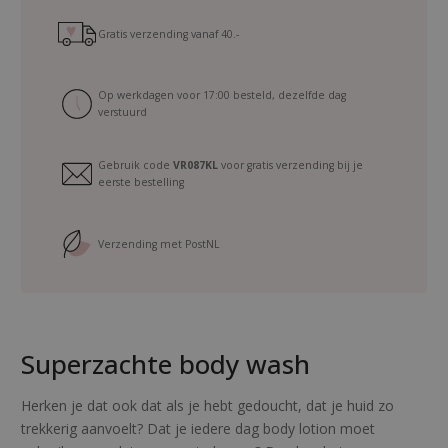
a
s
Gratis verzending vanaf
40.-
h
C
Op werkdagen voor 17:00 besteld, dezelfde dag
o
verstuurd
c
o
Gebruik code
VR087KL
voor gratis verzending bij je
n
eerste bestelling
u
t
t
Verzending met PostNL
r
a
v
e
Superzachte body wash
l
s
i
Herken je dat ook dat als je hebt gedoucht, dat je huid zo
z
trekkerig aanvoelt? Dat je iedere dag body lotion moet