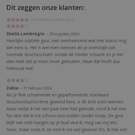
Dit zeggen onze klanten:
(
6
klantbeoordelingen)
Gewaardeer
6
d
Gewaarde
Sheila Lambregts
–
29 augustus 2024
4.66666666
erd
4
uit
66667
op 5
Heerlijke subtiele geur, niet overheersend wat met kokos nog
5
gebaseerd
wel eens is. Het is wel even wennen als je overstapt van
op
klant
waarderinge
‘normale doucheschuim’ omdat dit minder schuimt en je het
n
idee hebt dat je meer moet gebruiken. Maar dat hoeft dus
helemaal niet!
Gewaarde
Zakia
–
21 februari 2024
erd
4
uit
Als je flink schuimende en geparfumeerde standaard
5
doucheschuim/crème gewend bent, is dit écht even wennen.
Maar nadat ik het een paar keer had gebruikt, vond ik het een
fijn idee dat ik me schoon kon voelen zonder troep. De geur
blijft niet echt hangen op je huid vind ik, mag van mij iets
meer, maar zoals ik zei voel ik me wel gewoon fris. Ik heb een