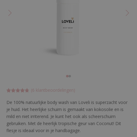
(
6
klantbeoordelingen)
Gewaardeer
6
d
De 100% natuurlijke body wash van Loveli is superzacht voor
4.66666666
je huid. Het heerlijke schuim is gemaakt van kokosolie en is
66667
op 5
gebaseerd
mild en niet irriterend. Je kunt het ook als scheerschuim
op
klant
waarderinge
gebruiken. Met de heerlijk tropische geur van Coconut! Dit
n
flesje is ideaal voor in je handbagage.