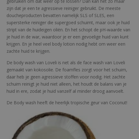
e
gebruiken om dat weer op te lossen? Dan kan het zo maar
a
zijn dat je een te agressieve reiniger gebruikt. De meeste
a
doucheproducten bevatten namelijk SLS of SLES, een
n
supersterke reiniger die supergoed schuimt, maar ook je huid
t
stript van de huideigen oliën. En het schopt de pH-waarde van
a
je huid in de war, waardoor je er een gevoelige huid van kunt
l
krijgen. En je heel veel body lotion nodig hebt om weer een
zachte huid te krijgen.
De body wash van Loveli is net als de face wash van Loveli
gemaakt van kokosolie. De foamfles zorgt voor het schuim,
daar heb je geen agressieve stoffen voor nodig. Het zachte
schuim reinigt je huid niet alleen, het houdt de balans van je
huid in ere, zodat je huid vanzelf al minder droog aanvoelt.
De Body wash heeft de heerlijk tropische geur van Coconut!