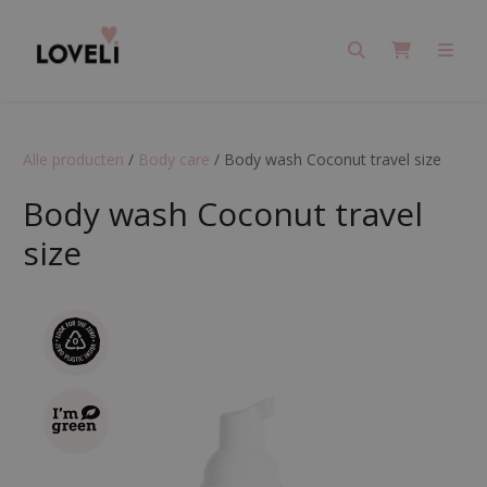
Search
Cart
Men
Alle producten
/
Body care
/
Body wash Coconut travel size
Body wash Coconut travel
size