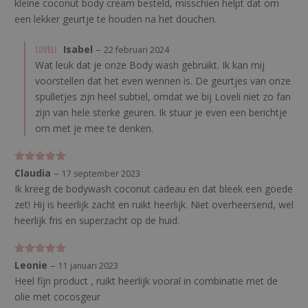
kleine coconut body cream besteld, misschien helpt dat om
een lekker geurtje te houden na het douchen.
LOVELI
Isabel
–
22 februari 2024
Wat leuk dat je onze Body wash gebruikt. Ik kan mij
voorstellen dat het even wennen is. De geurtjes van onze
spulletjes zijn heel subtiel, omdat we bij Loveli niet zo fan
zijn van hele sterke geuren. Ik stuur je even een berichtje
om met je mee te denken.
Gewaardeerd
Claudia
–
17 september 2023
5
uit 5
Ik kreeg de bodywash coconut cadeau en dat bleek een goede
zet! Hij is heerlijk zacht en ruikt heerlijk. Niet overheersend, wel
heerlijk fris en superzacht op de huid.
Gewaardeerd
Leonie
–
11 januari 2023
5
uit 5
Heel fijn product , ruikt heerlijk vooral in combinatie met de
olie met cocosgeur