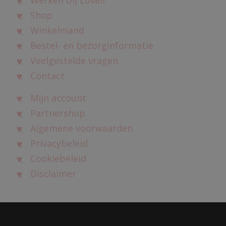
Werken bij Loveli
Shop
Winkelmand
Bestel- en bezorginformatie
Veelgestelde vragen
Contact
Mijn account
Partnershop
Algemene voorwaarden
Privacybeleid
Cookiebeleid
Disclaimer