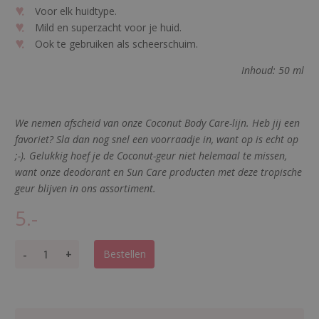
Voor elk huidtype.
Mild en superzacht voor je huid.
Ook te gebruiken als scheerschuim.
Inhoud: 50 ml
We nemen afscheid van onze Coconut Body Care-lijn. Heb jij een
favoriet? Sla dan nog snel een voorraadje in, want op is echt op
;-). Gelukkig hoef je de Coconut-geur niet helemaal te missen,
want onze deodorant en Sun Care producten met deze tropische
geur blijven in ons assortiment.
5.-
B
-
+
Bestellen
o
d
y
w