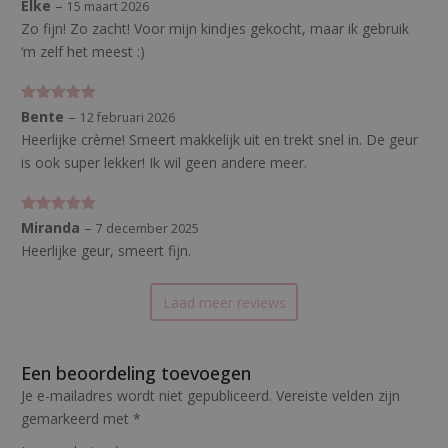
Gewaardeerd
Elke
–
15 maart 2026
5
uit 5
Zo fijn! Zo zacht! Voor mijn kindjes gekocht, maar ik gebruik
‘m zelf het meest :)
Gewaardeerd
Bente
–
12 februari 2026
5
uit 5
Heerlijke crème! Smeert makkelijk uit en trekt snel in. De geur
is ook super lekker! Ik wil geen andere meer.
Gewaardeerd
Miranda
–
7 december 2025
5
uit 5
Heerlijke geur, smeert fijn.
Laad meer reviews
Een beoordeling toevoegen
Je e-mailadres wordt niet gepubliceerd.
Vereiste velden zijn
gemarkeerd met
*