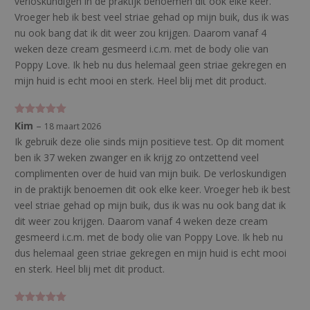
verloskundigen in de praktijk benoemen dit ook elke keer.
Vroeger heb ik best veel striae gehad op mijn buik, dus ik was
nu ook bang dat ik dit weer zou krijgen. Daarom vanaf 4
weken deze cream gesmeerd i.c.m. met de body olie van
Poppy Love. Ik heb nu dus helemaal geen striae gekregen en
mijn huid is echt mooi en sterk. Heel blij met dit product.
Gewaardeerd
Kim
–
18 maart 2026
5
uit 5
Ik gebruik deze olie sinds mijn positieve test. Op dit moment
ben ik 37 weken zwanger en ik krijg zo ontzettend veel
complimenten over de huid van mijn buik. De verloskundigen
in de praktijk benoemen dit ook elke keer. Vroeger heb ik best
veel striae gehad op mijn buik, dus ik was nu ook bang dat ik
dit weer zou krijgen. Daarom vanaf 4 weken deze cream
gesmeerd i.c.m. met de body olie van Poppy Love. Ik heb nu
dus helemaal geen striae gekregen en mijn huid is echt mooi
en sterk. Heel blij met dit product.