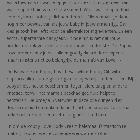
extra bewust van wat je op je huid smeert. En nog meer van
wat je op de huid van je baby smeert. Want wat je op je huid
smeert, komt ook ín je lichaam terecht. Niets maakt je daar
nog meer bewust van als jouw baby in jouw armen ligt. Dan
kies je toch het liefst voor de allermildste ingrediënten. En een
echte, superzachte babygeur. En hoe fijn is het dat jouw
producten ook geschikt zijn voor jouw allerkleinste. De Poppy
Love producten zijn niet alleen goedgekeurd door experts,
maar minstens net zo belangrijk: de mama’s van Loveli :-).
De Body cream Poppy Love bevat white Poppy Oil (witte
klaproos olie) dat de gevoeligste huidjes helpt te herstellen. Bij
baby’s helpt het te beschermen tegen luieruitslag en andere
irritaties, terwijl het mama’s beschadigde huid helpt te
herstellen. De omega-6 vetzuren in deze olie dringen diep
door in de huid en maken de huid zacht en soepel. De crème
trekt snel in zonder een vette laag achter te laten.
En om de Poppy Love Body Cream helemaal fantastisch te
maken, hebben we de volgende werkzame stoffen