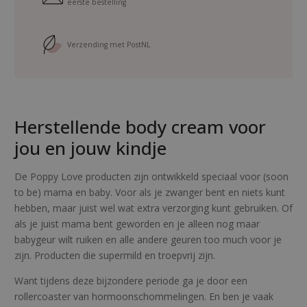
eerste bestelling
y
L
o
Verzending met PostNL
v
e
a
a
Herstellende body cream voor
n
t
jou en jouw kindje
a
l
De Poppy Love producten zijn ontwikkeld speciaal voor (soon
to be) mama en baby. Voor als je zwanger bent en niets kunt
hebben, maar juist wel wat extra verzorging kunt gebruiken. Of
als je juist mama bent geworden en je alleen nog maar
babygeur wilt ruiken en alle andere geuren too much voor je
zijn. Producten die supermild en troepvrij zijn.
Want tijdens deze bijzondere periode ga je door een
rollercoaster van hormoonschommelingen. En ben je vaak