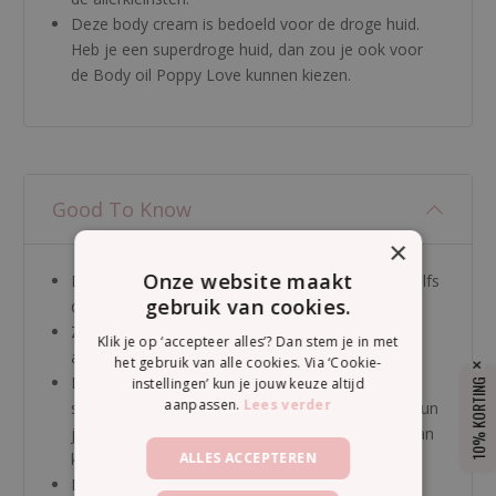
Deze body cream is bedoeld voor de droge huid.
Heb je een superdroge huid, dan zou je ook voor
de Body oil Poppy Love kunnen kiezen.
Good To Know
×
Onze website maakt
De body cream is geschikt voor alle leeftijden, zelfs
gebruik van cookies.
de allerkleinsten.
Zowel het parfum als het conserveermiddel zijn
Klik je op ‘accepteer alles’? Dan stem je in met
allergenenvrij.
het gebruik van alle cookies. Via ‘Cookie-
De tube is gemaakt van bioplastic gewonnen uit
instellingen’ kun je jouw keuze altijd
10% KORTING
aanpassen.
Lees verder
suikerriet en is BPA-vrij. Als de tube leeg is, dan kun
je hem in zijn geheel bij het plastic afval doen. Dan
ALLES ACCEPTEREN
kan hij helemaal gerecycled worden.
De Body cream Poppy Love is helemaal vegan.