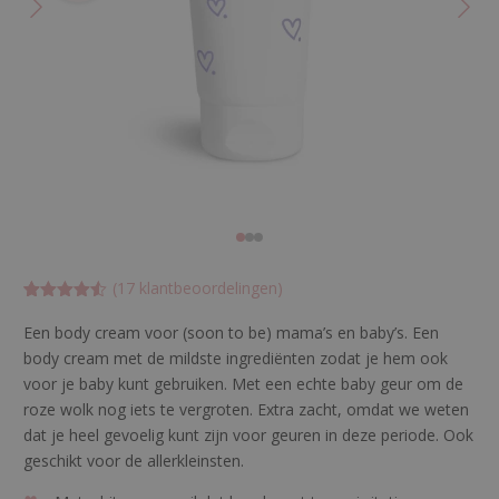
(
17
klantbeoordelingen)
Gewaardeer
17
d
Een body cream voor (soon to be) mama’s en baby’s. Een
4.52941176
body cream met de mildste ingrediënten zodat je hem ook
47059
op
5
voor je baby kunt gebruiken. Met een echte baby geur om de
gebaseerd
op
klant
roze wolk nog iets te vergroten. Extra zacht, omdat we weten
waardering
dat je heel gevoelig kunt zijn voor geuren in deze periode. Ook
en
geschikt voor de allerkleinsten.