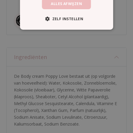
ALLES AFWIJZEN
ZELF INSTELLEN
Ingrediënten
De Body cream Poppy Love bestaat uit (op volgorde
van hoeveelheid):
Water
,
Kokosolie
,
Zonnebloemolie
,
Kokosolie (vloeibaar)
,
Glycerine
,
Witte Papaverolie
(klaproos)
,
Sheaboter
,
Cetyl Alcohol (plantaardig)
,
Methyl Glucose Sesquistearate
,
Calendula
,
Vitamine E
(Tocopherol)
,
Xanthan Gum
,
Parfum (natuurlijk)
,
Sodium Anisate
,
Sodium Levulinate
,
Citroenzuur
,
Kaliumsorbaat
,
Sodium Benzoate
.