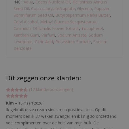
INCI:
Aqua
,
Cocos Nucifera Oil
,
Helianthus Annuus
Seed Oil
,
Coco-caprylate/caprate
,
Glycerin
,
Papaver
Somniferum Seed Oil
,
Butyrospermum Parkii Butter
,
Cetyl Alcohol
,
Methyl Glucose Sesquistearate
,
Calendula Officinalis Flower Extract
,
Tocopherol
,
Xanthan Gum
,
Parfum
,
Sodium Anisate
,
Sodium
Levulinate
,
Citric Acid
,
Potassium Sorbate
,
Sodium
Benzoate
.
Dit zeggen onze klanten:
(
17
klantbeoordelingen)
Gewaardeer
17
d
Gewaardeerd
Kim
–
18 maart 2026
4.52941176
5
uit 5
47059
op
Ik gebruik deze cream sinds mijn positieve test. Op dit
5
moment ben ik 37 weken zwanger en ik krijg zo ontzettend
gebaseerd
op
klant
veel complimenten over de huid van mijn buik. De
waardering
en