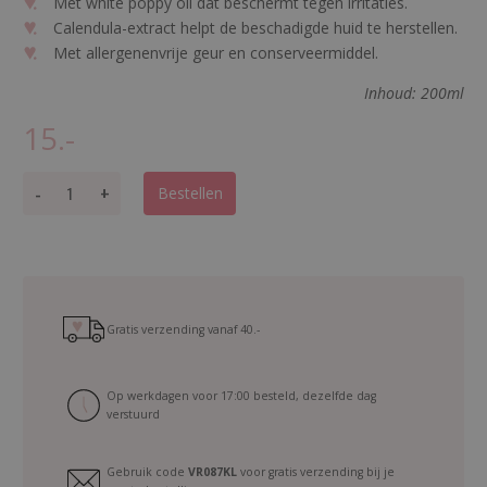
Met white poppy oil dat beschermt tegen irritaties.
Calendula-extract helpt de beschadigde huid te herstellen.
Met allergenenvrije geur en conserveermiddel.
Inhoud: 200ml
15.-
B
-
+
Bestellen
o
d
y
c
r
e
Gratis verzending vanaf
40.-
a
m
Op werkdagen voor 17:00 besteld, dezelfde dag
P
verstuurd
o
p
Gebruik code
VR087KL
voor gratis verzending bij je
p