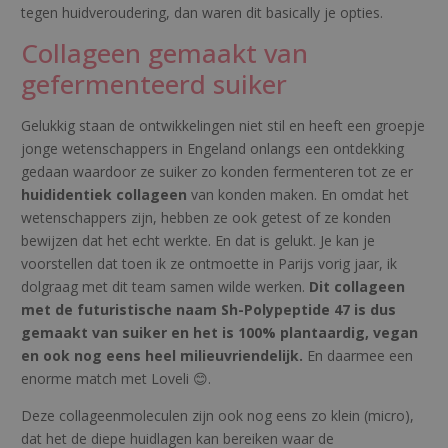
tegen huidveroudering, dan waren dit basically je opties.
Collageen gemaakt van
gefermenteerd suiker
Gelukkig staan de ontwikkelingen niet stil en heeft een groepje
jonge wetenschappers in Engeland onlangs een ontdekking
gedaan waardoor ze suiker zo konden fermenteren tot ze er
huididentiek collageen
van konden maken. En omdat het
wetenschappers zijn, hebben ze ook getest of ze konden
bewijzen dat het echt werkte. En dat is gelukt. Je kan je
voorstellen dat toen ik ze ontmoette in Parijs vorig jaar, ik
dolgraag met dit team samen wilde werken.
Dit collageen
met de futuristische naam Sh-Polypeptide 47 is dus
gemaakt van suiker en het is 100% plantaardig, vegan
en ook nog eens heel milieuvriendelijk.
En daarmee een
enorme match met Loveli 😊.
Deze collageenmoleculen zijn ook nog eens zo klein (micro),
dat het de diepe huidlagen kan bereiken waar de