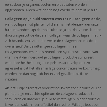
eerst door je organen, botten en bloedvaten worden
opgenomen. Alleen wat er dan nog overblijft, bereikt je huid.
Collageen op je huid smeren was tot nu toe geen optie
,
want collageen uit planten of dieren is niet identiek aan onze
huid. Bovendien zijn de moleculen zo groot dat ze niet kunnen
doordringen tot de diepere huidlagen waar de collageenmatrix
zich bevindt. Wat zit er dan wel in de collageenserums die je
overal ziet? Die bevatten geen collageen, maar
collageenboosters. Zoals retinol. Een synthetische vorm van
vitamine A die inderdaad je collageenproductie stimuleert,
waardoor het helpt tegen rimpels. Maar tegelijk ook zo
agressief is dat het alleen in lage concentraties verkocht mag
worden. En dan nog leidt het in veel gevallen tot flinke
irritaties.
Als natuurlijk alternatief voor retinol kwam toen bakuchiol. Een
plantaardige en zachte optie om de collageenproductie te
stimuleren en daarmee je huid te verstevigen. Maar bakuchiol
is wel een stuk minder effectief dan retinol. Wilde je iets doen