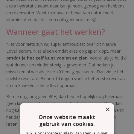
extra hydratatie (want daar kan je nooit genoeg van hebben)
en rozenwater. Want rozenwater bevat van nature veel
vitamine A en dat is… een collageenbooster 😊.
Wanneer gaat het werken?
Niet voor niets zijn wij super enthousiast over dit nieuwe
Loveli serum. Niet alleen omdat alles op papier klopt, maar
omdat je het zelf kunt voelen en zien
. Vooral als je huid al
wat dunner en minder stevig is geworden. Dat herken je
misschien al wel als je de 40 bent gepasseerd. Dan zie je het
snelste resultaat. Binnen 14 dagen voel je het eerste resultaat
en na 8 weken is het effect optimaal.
Ben je nog lang geen 40+, dan heb je hopelijk nog helemaal
geen last van de kenmerken van huidveroudering. Maar dan
×
nog kan je het Loveli Collagen serum gebruiken. Alleen werkt
Onze website maakt
het dan
preventief en zie je het resultaat pas jaren
gebruik van cookies.
later
.
Klik je op ‘accepteer alles’? Dan stem je in met