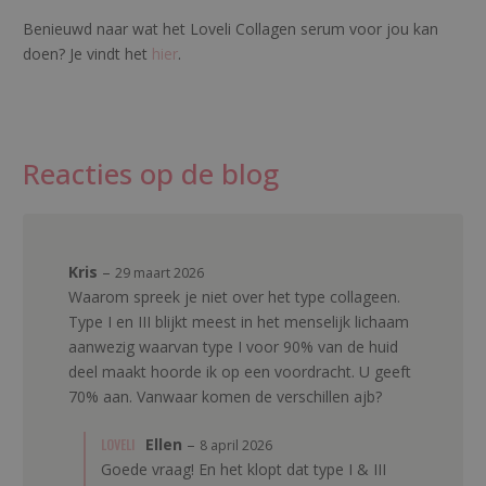
Benieuwd naar wat het Loveli Collagen serum voor jou kan
doen? Je vindt het
hier
.
Reacties op de blog
Kris
–
29 maart 2026
Waarom spreek je niet over het type collageen.
Type I en III blijkt meest in het menselijk lichaam
aanwezig waarvan type I voor 90% van de huid
deel maakt hoorde ik op een voordracht. U geeft
70% aan. Vanwaar komen de verschillen ajb?
LOVELI
Ellen
–
8 april 2026
Goede vraag! En het klopt dat type I & III