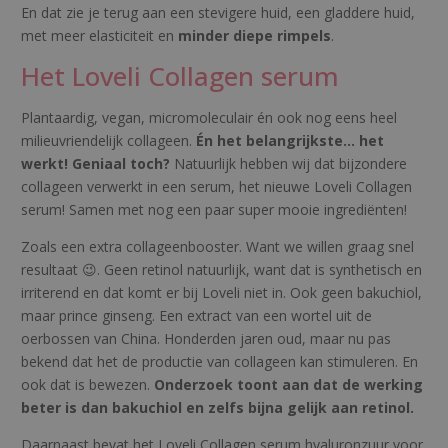
En dat zie je terug aan een stevigere huid, een gladdere huid,
met meer elasticiteit en
minder diepe rimpels
.
Het Loveli Collagen serum
Plantaardig, vegan, micromoleculair én ook nog eens heel
milieuvriendelijk collageen.
Én het belangrijkste… het
werkt! Geniaal toch?
Natuurlijk hebben wij dat bijzondere
collageen verwerkt in een serum, het nieuwe Loveli Collagen
serum! Samen met nog een paar super mooie ingrediënten!
Zoals een extra collageenbooster. Want we willen graag snel
resultaat 😉. Geen retinol natuurlijk, want dat is synthetisch en
irriterend en dat komt er bij Loveli niet in. Ook geen bakuchiol,
maar prince ginseng. Een extract van een wortel uit de
oerbossen van China. Honderden jaren oud, maar nu pas
bekend dat het de productie van collageen kan stimuleren. En
ook dat is bewezen.
Onderzoek toont aan dat de werking
beter is dan bakuchiol en zelfs bijna gelijk aan retinol.
Daarnaast bevat het Loveli Collagen serum hyaluronzuur voor