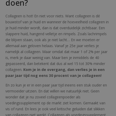
doen?
Collageen is hot! En niet voor niets. Want collageen is dé
bouwstof van je huid en wanneer de hoeveelheid collageen in
je huid minder wordt, dan is dat overduidelijk zichtbaar. Een
slappere huid, hangend velletje en rimpels. Zoals lachrimpels
die blijven staan, ook als je niet lacht… En we moeten er
allemaal aan geloven helaas. Vanaf je 25e jaar verlies je
namelijk al collageen. Maar omdat dat maar 1 of 2% per jaar
is, merk je daar weinig van. Maar ben je inmiddels de 40
gepasseerd, dan betekent dat dus al wel 15 tot 30% minder
collageen.
Kom je in de overgang, dan verlies je in een
paar jaar tijd nog eens 30 procent van je collageen!
En zo kun je er in een paar jaar tijd ineens een stuk ouder en
vermoeider uitzien. En dat willen we natuurlijk niet. Geen
wonder dat je nu zoveel collageenpoeder als
voedingssupplement op de markt ziet komen. Gemaakt van
vis of rund. En lees je ook veel kritische geluiden dat slikken
van collageen niet werkt. Collageen als voedingssupplement