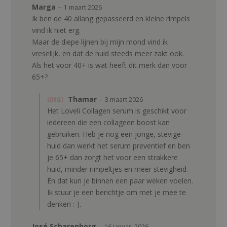
Marga
–
1 maart 2026
Ik ben de 40 allang gepasseerd en kleine rimpels
vind ik niet erg.
Maar de diepe lijnen bij mijn mond vind ik
vreselijk, en dat de huid steeds meer zakt ook.
Als het voor 40+ is wat heeft dit merk dan voor
65+?
LOVELI
Thamar
–
3 maart 2026
Het Loveli Collagen serum is geschikt voor
iedereen die een collageen boost kan
gebruiken. Heb je nog een jonge, stevige
huid dan werkt het serum preventief en ben
je 65+ dan zorgt het voor een strakkere
huid, minder rimpeltjes en meer stevigheid.
En dat kun je binnen een paar weken voelen.
Ik stuur je een berichtje om met je mee te
denken :-).
José Scharenborg
–
16 januari 2026