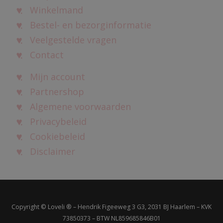
Winkelmand
Bestel- en bezorginformatie
Veelgestelde vragen
Contact
Mijn account
Partnershop
Algemene voorwaarden
Privacybeleid
Cookiebeleid
Disclaimer
Copyright © Loveli ® – Hendrik Figeeweg 3 G3, 2031 BJ Haarlem – KVK
73850373 – BTW NL859685846B01