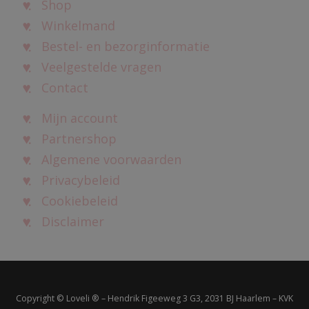
Shop
Winkelmand
Bestel- en bezorginformatie
Veelgestelde vragen
Contact
Mijn account
Partnershop
Algemene voorwaarden
Privacybeleid
Cookiebeleid
Disclaimer
Copyright © Loveli ® – Hendrik Figeeweg 3 G3, 2031 BJ Haarlem – KVK