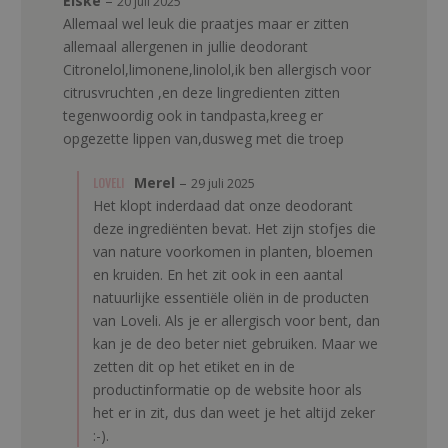
Elske
–
20 juli 2025
Allemaal wel leuk die praatjes maar er zitten
allemaal allergenen in jullie deodorant
Citronelol,limonene,linolol,ik ben allergisch voor
citrusvruchten ,en deze lingredienten zitten
tegenwoordig ook in tandpasta,kreeg er
opgezette lippen van,dusweg met die troep
LOVELI
Merel
–
29 juli 2025
Het klopt inderdaad dat onze deodorant
deze ingrediënten bevat. Het zijn stofjes die
van nature voorkomen in planten, bloemen
en kruiden. En het zit ook in een aantal
natuurlijke essentiële oliën in de producten
van Loveli. Als je er allergisch voor bent, dan
kan je de deo beter niet gebruiken. Maar we
zetten dit op het etiket en in de
productinformatie op de website hoor als
het er in zit, dus dan weet je het altijd zeker
:-).