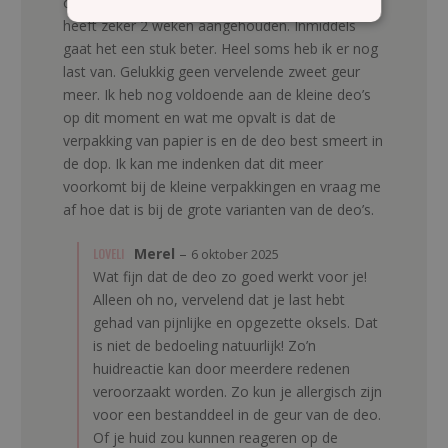
opgezette klieren in mijn oksels. Erg pijnlijk dit
heeft zeker 2 weken aangehouden. Inmiddels
gaat het een stuk beter. Heel soms heb ik er nog
last van. Gelukkig geen vervelende zweet geur
meer. Ik heb nog voldoende aan de kleine deo’s
op dit moment en wat me opvalt is dat de
verpakking van papier is en de deo best smeert in
de dop. Ik kan me indenken dat dit meer
voorkomt bij de kleine verpakkingen en vraag me
af hoe dat is bij de grote varianten van de deo’s.
LOVELI
Merel
–
6 oktober 2025
Wat fijn dat de deo zo goed werkt voor je!
Alleen oh no, vervelend dat je last hebt
gehad van pijnlijke en opgezette oksels. Dat
is niet de bedoeling natuurlijk! Zo’n
huidreactie kan door meerdere redenen
veroorzaakt worden. Zo kun je allergisch zijn
voor een bestanddeel in de geur van de deo.
Of je huid zou kunnen reageren op de