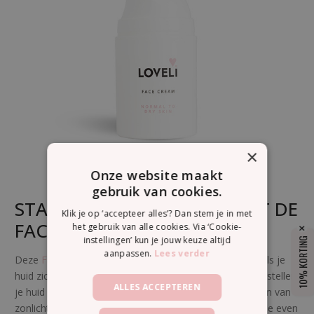
×
Onze website maakt
gebruik van cookies.
STAP 4: HERSTEL JE HUID MET DE
Klik je op ‘accepteer alles’? Dan stem je in met
FACE OIL NIGHT
het gebruik van alle cookies. Via ‘Cookie-
instellingen’ kun je jouw keuze altijd
10% KORTING
aanpassen.
Lees verder
Deze
Face oil Night
is speciaal bedoeld voor 's nachts als je
huid zich weer gaat herstellen. De supermooie oliën herstellen
ALLES ACCEPTEREN
je huid van alles wat het overdag heeft moeten verduren van
zonlicht, wind, airco en luchtvervuiling. Misschien moet je even