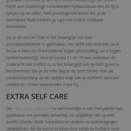
heeft een superhoge concentratie hyaluronzuur om de fijne
lijntjes op te vullen. Met prachtige extracten die je de
kwetsbare huid rondom je ogen en mond zichtbaar
verbeteren.
Ga je de zon in? Dan is het belangrijk om een
zonnebrandcrème te gebruiken. Het liefst een met een uv-B
én uv-A filter (uv-B beschermt tegen verbranding, uv-A tegen
huidveroudering). Vooral tussen 11 en 15 uur, wanneer de
zonkracht het sterkst is, is het belangrijk om je huid goed te
beschermen. Sta je de hele dag in de zon? Smeer dan de
zonbescherming op als laatste stap van je ochtend skincare
routine en smeer daarna elke 2 uur bij.
EXTRA SELF CARE
De
Face scrub van Loveli
is een heerlijke scrub met parels van
jojobawas en gemalen amandel- en olijfpitten die op een
zachte manier dode huidcellen en andere verontreinigingen
verwijderen. Als de korrel in deze face scrub te heftig is voor