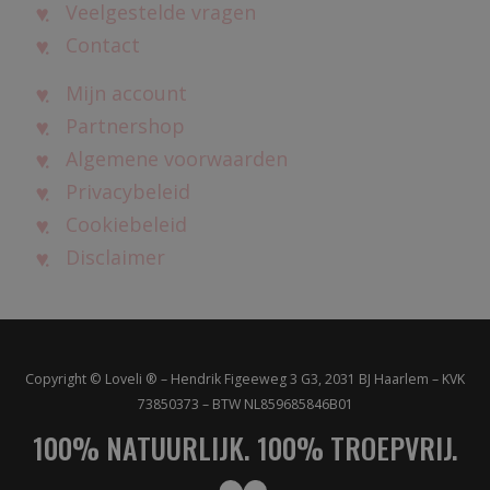
Veelgestelde vragen
Contact
Mijn account
Partnershop
Algemene voorwaarden
Privacybeleid
Cookiebeleid
Disclaimer
Copyright © Loveli ® – Hendrik Figeeweg 3 G3, 2031 BJ Haarlem – KVK
73850373 – BTW NL859685846B01
100% NATUURLIJK. 100% TROEPVRIJ.