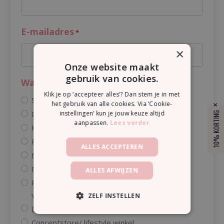
E-mailadres
*
×
Onze website maakt
gebruik van cookies.
Wat voor winkel heb je?
*
Klik je op ‘accepteer alles’? Dan stem je in met
Schoonheidssalon
het gebruik van alle cookies. Via ‘Cookie-
instellingen’ kun je jouw keuze altijd
Drogist/Natuurdrogist
10% KORTING
aanpassen.
Lees verder
Kapsalon
Pedicure/nagelstudio/wax-salon
ALLES ACCEPTEREN
Massagepraktijk/Wellness
Medische praktijk/huidtherapie
ALLES AFWIJZEN
Praktijk
voeding/lifestyle/natuurgeneeskunde
ZELF INSTELLEN
(Natuur)voedingswinkel
Conceptstore/ lifestyle winkel