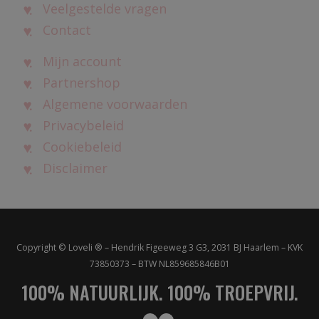
Veelgestelde vragen
Contact
Mijn account
Partnershop
Algemene voorwaarden
Privacybeleid
Cookiebeleid
Disclaimer
Copyright © Loveli ® – Hendrik Figeeweg 3 G3, 2031 BJ Haarlem – KVK
73850373 – BTW NL859685846B01
100% NATUURLIJK. 100% TROEPVRIJ.